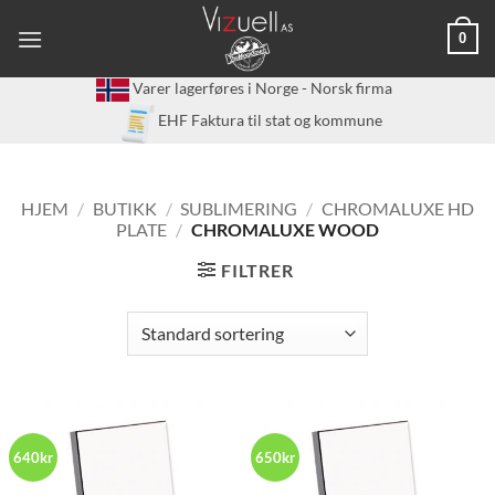
Skip
0
to
content
Varer lagerføres i Norge - Norsk firma
EHF Faktura til stat og kommune
HJEM
/
BUTIKK
/
SUBLIMERING
/
CHROMALUXE HD
PLATE
/
CHROMALUXE WOOD
FILTRER
640kr
650kr