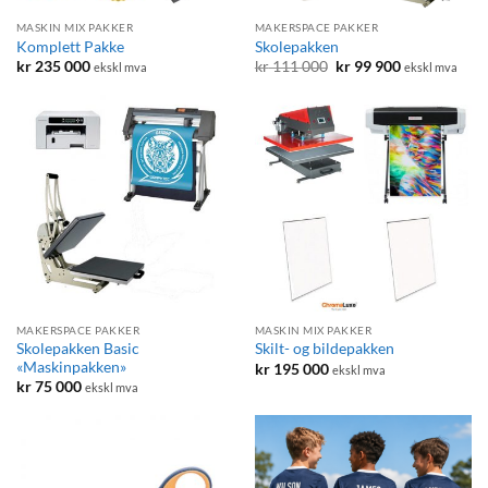
MASKIN MIX PAKKER
MAKERSPACE PAKKER
Komplett Pakke
Skolepakken
Opprinnelig
Nåværende
kr
235 000
kr
111 000
kr
99 900
ekskl mva
ekskl mva
pris
pris
var:
er:
kr 111
kr 99
000.
900.
MAKERSPACE PAKKER
MASKIN MIX PAKKER
Skolepakken Basic
Skilt- og bildepakken
«Maskinpakken»
kr
195 000
ekskl mva
kr
75 000
ekskl mva