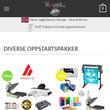
Skip
0
to
content
Varer lagerføres i Norge - Norsk firma
EHF Faktura til stat og kommune
DIVERSE OPPSTARTSPAKKER
-10%
Tilbud