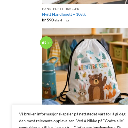
HANDLENETT - BAGGER
Hvitt Handlenett – 10stk
kr
590
ekskl mva
69 kr
Vi bruker informasjonskapsler på nettstedet vårt for å gi deg
+
den mest relevante opplevelsen. Ved å klikke på "Godta alle",
samtykker du til bruken av ALLE informasjonskapslene. Du