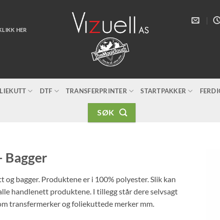
KLIKK HER
LIEKUTT
DTF
TRANSFERPRINTER
STARTPAKKER
FERD
SØK
– Bagger
tt og bagger. Produktene er i 100% polyester. Slik kan
lle handlenett produktene. I tillegg står dere selvsagt
r som transfermerker og foliekuttede merker mm.