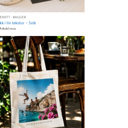
ENETT - BAGGER
kk i lin tekstur – 5stk
0
ekskl mva