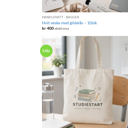
+
HANDLENETT - BAGGER
Hvit veske med glidelås – 10stk
kr
400
ekskl mva
59kr
+