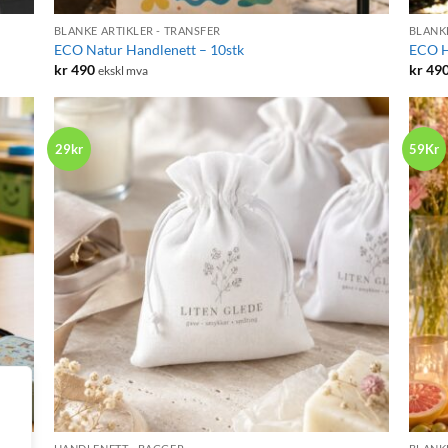
BLANKE ARTIKLER - TRANSFER
BLANKE
ECO Natur Handlenett – 10stk
ECO H
kr
490
kr
49
ekskl mva
29kr
59Kr
+
+