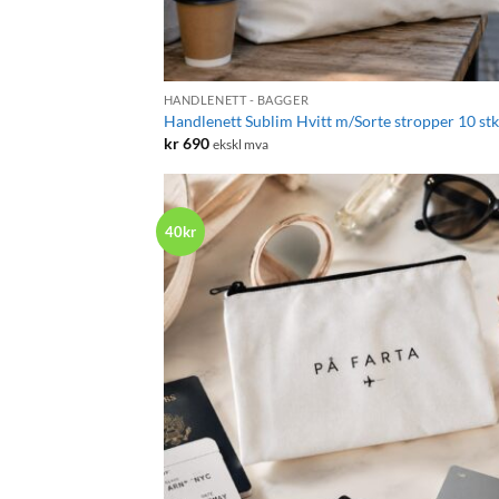
+
HANDLENETT - BAGGER
Handlenett Sublim Hvitt m/Sorte stropper 10 stk
kr
690
ekskl mva
40kr