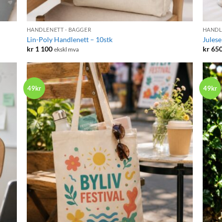
+
+
HANDLENETT - BAGGER
HANDL
Lin-Poly Handlenett – 10stk
Julese
kr
1 100
kr
65
ekskl mva
49kr
49kr
+
+