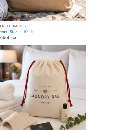
ENETT - BAGGER
nett Stort – 10stk
0
ekskl mva