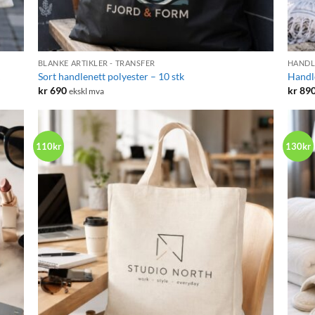
+
+
BLANKE ARTIKLER - TRANSFER
HANDL
Sort handlenett polyester – 10 stk
Handle
kr
690
kr
89
ekskl mva
110kr
130kr