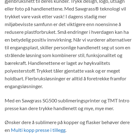
gjenbruksnett til deres kunder. Trykk design, logo, utsagn
eller foto på handlenettene. Med Sawgrass® teknologi vil
trykket vare vask etter vask! I dagens stadig mer
miljøbevisste samfunn er det viktigere enn noensinne å
redusere plastforbruket. Små endringer i hverdagen kan ha
en betydelig positiv innvirkning. Når vi vurderer alternativer
til engangsplast, skiller personlige handlenett seg ut som en
strålende løsning som kombinerer stil, funksjonalitet og
bærekraft. Handlenettene er laget av høykvalitets
polyesterstoff. Trykket tåler gjentatte vask og er meget
holdbart. Flerbruksløsninger er alltid å foretrekke framfor
engangsløsninger.
Med en Sawgrass SG500 sublimeringsprinter og TMT Intro
presse kan dere trykke handlenett og mye, mye mer.
Ønsker dere å sublimere på kopper og flasker behøver dere
en
Multi kopp presse i tillegg
.