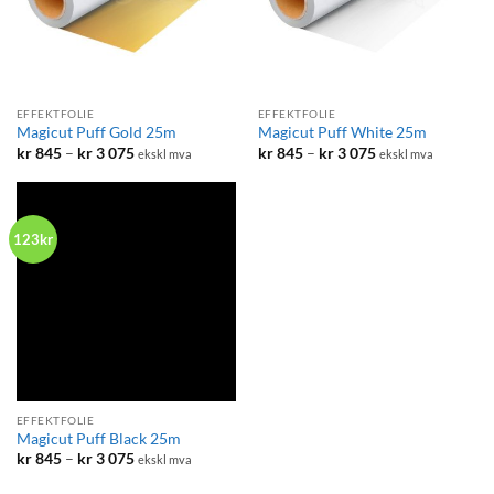
EFFEKTFOLIE
EFFEKTFOLIE
Magicut Puff Gold 25m
Magicut Puff White 25m
Prisområde:
Prisområde:
kr
845
–
kr
3 075
kr
845
–
kr
3 075
ekskl mva
ekskl mva
kr 845
kr 845
til
til
kr 3
kr 3
075
075
123kr
EFFEKTFOLIE
Magicut Puff Black 25m
Prisområde:
kr
845
–
kr
3 075
ekskl mva
kr 845
til