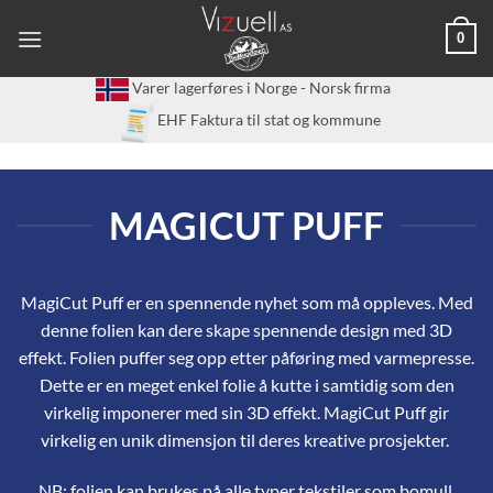
Skip
0
to
content
Varer lagerføres i Norge - Norsk firma
EHF Faktura til stat og kommune
MAGICUT PUFF
MagiCut Puff er en spennende nyhet som må oppleves. Med
denne folien kan dere skape spennende design med 3D
effekt. Folien puffer seg opp etter påføring med varmepresse.
Dette er en meget enkel folie å kutte i samtidig som den
virkelig imponerer med sin 3D effekt. MagiCut Puff gir
virkelig en unik dimensjon til deres kreative prosjekter.
NB: folien kan brukes på alle typer tekstiler som bomull,