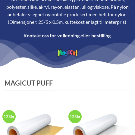
polyester, silke, akryl, rayon, elastan, ull og viskose. På nylon
anbefaler vi egnet nylonfolie produsert med heft for nylon.
(Dimensjoner: 25/5 x 0.5m, kuttekost er lagt til meterpris)
Kontakt oss for veiledning eller bestilling.
MAGICUT PUFF
123kr
123kr