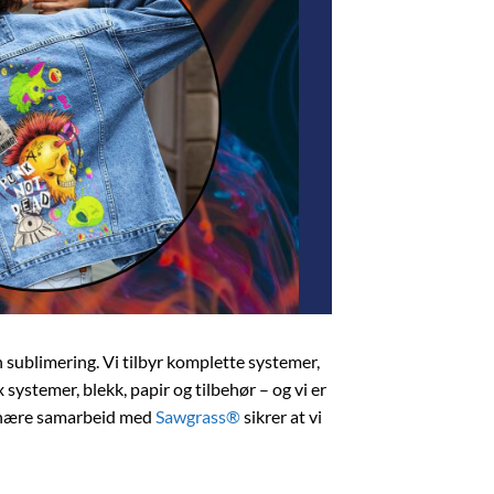
 sublimering. Vi tilbyr komplette systemer,
 systemer, blekk, papir og tilbehør – og vi er
t nære samarbeid med
Sawgrass®
sikrer at vi