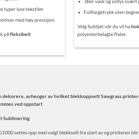
Tåler vask og sollys svært 
e typer lyse tekstiler
Fullfargetrykk uten begren
motiver med høy presisjon.
Velg Sublijet når du vil ha
hol
kk på
fleksibelt
polyesterbelagte flater.
n dekorere, avhenger av hvilket blekkoppsett Sawgrass printe
temmes ved oppstart
et Sublimering
000 settes opp med valgt blekksett fra start av og printeren blir