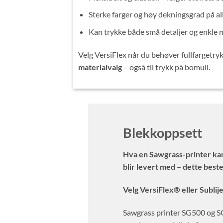
Sterke farger og høy dekningsgrad på all
Kan trykke både små detaljer og enkle 
Velg VersiFlex når du behøver fullfargetry
materialvalg
– også til trykk på bomull.
Blekkoppsett
Hva en Sawgrass-printer ka
blir levert med – dette bes
Velg VersiFlex® eller Sublij
Sawgrass printer SG500 og SG1