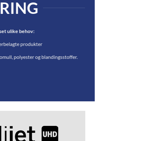
ERING
set ulike behov:
sterbelagte produkter
 bomull, polyester og blandingsstoffer.