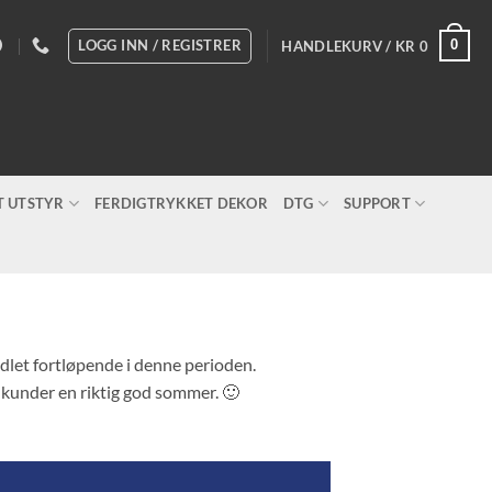
LOGG INN / REGISTRER
0
HANDLEKURV /
KR
0
T UTSTYR
FERDIGTRYKKET DEKOR
DTG
SUPPORT
andlet fortløpende i denne perioden.
e kunder en riktig god sommer. 🙂