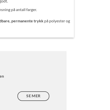
godt.
sning på antall farger.
dbare, permanente trykk
på polyester og
ren
SE MER