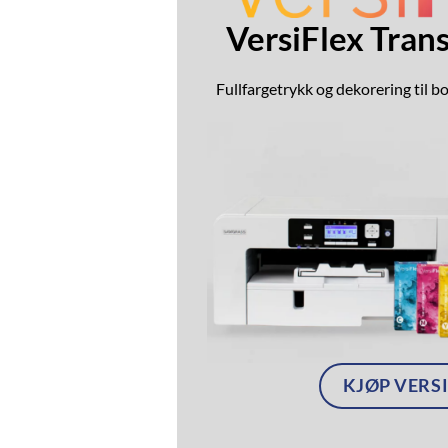
VersiFlex Tran
Fullfargetrykk og dekorering til b
KJØP VERS