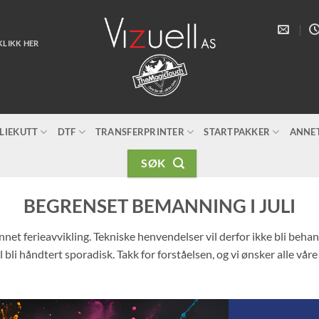
KLIKK HER
LIEKUTT
DTF
TRANSFERPRINTER
STARTPAKKER
ANNE
SØK
BEGRENSET BEMANNING I JULI
unnet ferieavvikling. Tekniske henvendelser vil derfor ikke bli beh
 bli håndtert sporadisk. Takk for forståelsen, og vi ønsker alle vår