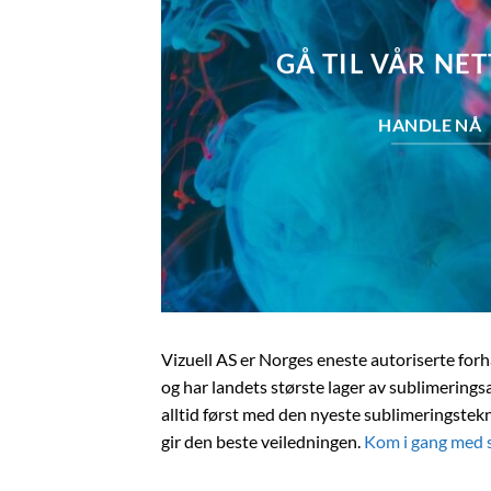
GÅ TIL VÅR NE
HANDLE NÅ
Vizuell AS er Norges eneste autoriserte forh
og har landets største lager av sublimeringsa
alltid først med den nyeste sublimeringste
gir den beste veiledningen.
Kom i gang med 