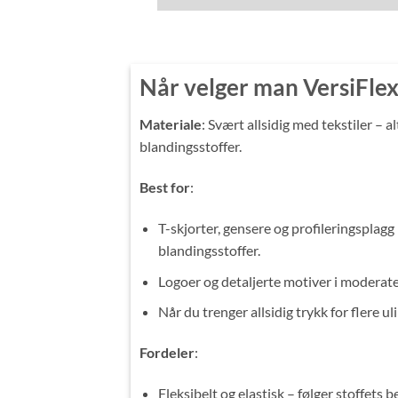
Når velger man VersiFle
Materiale
: Svært allsidig med tekstiler – al
blandingsstoffer.
Best for
:
T-skjorter, gensere og profileringsplagg 
blandingsstoffer.
Logoer og detaljerte motiver i moderate
Når du trenger allsidig trykk for flere uli
Fordeler
:
Fleksibelt og elastisk – følger stoffets b