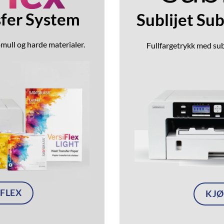
sfer System
Sublijet Su
omull og harde materialer.
Fullfargetrykk med su
IFLEX
KJØ