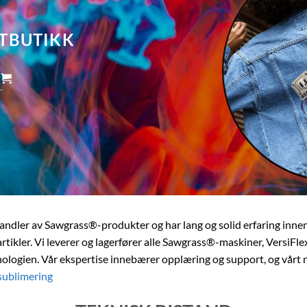
TTBUTIKK
andler av Sawgrass®-produkter og har lang og solid erfaring innen
rtikler. Vi leverer og lagerfører alle Sawgrass®-maskiner, VersiFlex
knologien. Vår ekspertise innebærer opplæring og support, og vår
sublimering