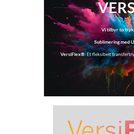
VERS
Vi tilbyr to tr
Sublimering med U
VersiFlex®
: Et fleksibelt transfert