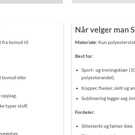
x
Når velger man S
t fra bomull til
Materiale
: Kun polyestersto
Best for
:
Sport- og treningsklær (1
i bomull eller
polyesterandel).
Kopper, flasker, skilt og 
 opplag.
Sublimering legger seg
inn
ke typer stoff.
Fordeler
:
Slitesterkt og falmer ikke.
evegelser.