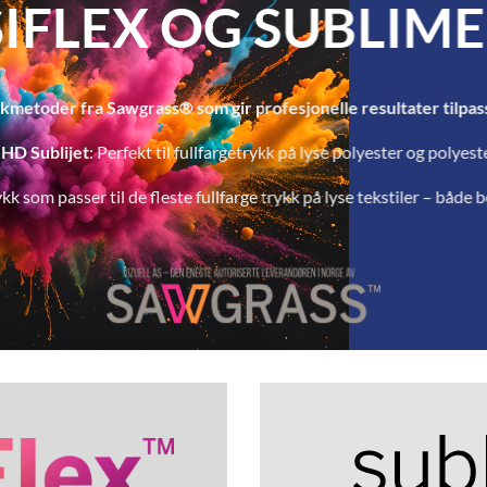
IFLEX OG SUBLIM
ykkmetoder fra Sawgrass® som gir profesjonelle resultater tilpas
HD Sublijet
: Perfekt til fullfargetrykk på lyse polyester og polye
rykk som passer til de fleste fullfarge trykk på lyse tekstiler – både