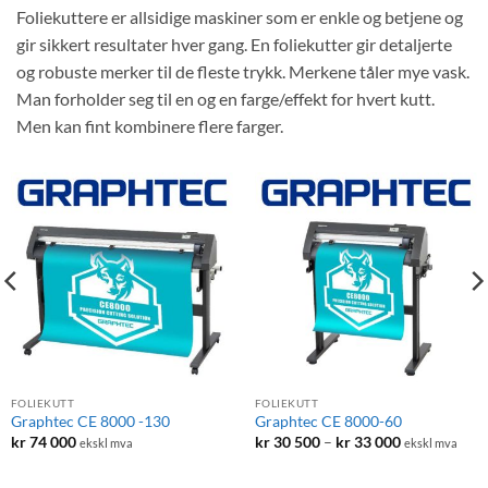
Foliekuttere er allsidige maskiner som er enkle og betjene og
gir sikkert resultater hver gang. En foliekutter gir detaljerte
og robuste merker til de fleste trykk. Merkene tåler mye vask.
Man forholder seg til en og en farge/effekt for hvert kutt.
Men kan fint kombinere flere farger.
FOLIEKUTT
FOLIEKUTT
Graphtec CE 8000 -130
Graphtec CE 8000-60
Prisområde:
kr
74 000
kr
30 500
–
kr
33 000
ekskl mva
ekskl mva
kr 30
500
til