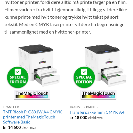
hvittoner printer, fordi dere alltid må printe farger på en film.
Filmen varierer fra hvit til gjennomsiktig. I tillegg vil dere ikke
kunne printe med hvit toner og trykke hvitt tekst på sort
tekstil. Med en CMYK laserprinter vil dere ha begrensninger
til sammenlignet med en hvittoner-printer.
TRANSFER
TRANSFER PAKKER
TMT Ricoh P-C301W A4 CMYK
Transferpakke mini CMYK A4
printer med TheMagicTouch
kr
18 000
ekskl mva
Software Basic
kr
14 500
ekskl mva