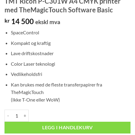
TMT Ricoh P-C301W A4 CMYK printer
med TheMagicTouch Software Basic
14 500
kr
ekskl mva
SpaceControl
Kompakt og kraftig
Lave driftskostnader
Color Laser teknologi
Vedlikeholdsfri
Kan brukes med de fleste transferpapirer fra
TheMagicTouch
(Ikke T-One eller WoW)
TMT Ricoh P-C301W A4 CMYK printer med TheMagicTouch Software B
LEGG I HANDLEKURV