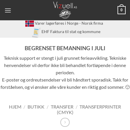
Skip
0
to
content
Varer lagerføres i Norge - Norsk firma
EHF Faktura til stat og kommune
BEGRENSET BEMANNING I JULI
Teknisk support er stengt i juli grunnet ferieavvikling. Tekniske
henvendelser vil derfor ikke bli behandlet fortløpende i denne
perioden.
E-poster og ordreutsendelser vil bli håndtert sporadisk. Takk for
forståelsen, og vi ønsker alle våre kunder en riktig god sommer. 🙂
HJEM
/
BUTIKK
/
TRANSFER
/
TRANSFERPRINTER
(CMYK)