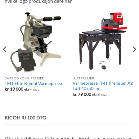
hvilke logo produksjon dere har.
CAPS OG KOMBIPRESSER
LUFTPRESSER
Varmepresse TMT Premium X2
TMT Elite Kombi Varmepresse
Luft 40x50cm
:
kr
19 000
ekskl mva
kr
79 000
ekskl mva
RICOH RI 100 DTG
Vårt siste tillegg er DTG maskin fra Ricoh som er en særdeles