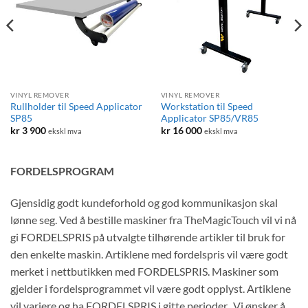
VINYL REMOVER
VINYL REMOVER
Rullholder til Speed Applicator
Workstation til Speed
SP85
Applicator SP85/VR85
kr
3 900
kr
16 000
ekskl mva
ekskl mva
FORDELSPROGRAM
Gjensidig godt kundeforhold og god kommunikasjon skal
lønne seg. Ved å bestille maskiner fra TheMagicTouch vil vi nå
gi FORDELSPRIS på utvalgte tilhørende artikler til bruk for
den enkelte maskin. Artiklene med fordelspris vil være godt
merket i nettbutikken med FORDELSPRIS. Maskiner som
gjelder i fordelsprogrammet vil være godt opplyst. Artiklene
vil variere og ha FORDELSPRIS i gitte perioder. Vi ønsker å