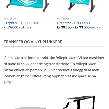
FOLIEKUTT
FOLIEKUTT
Graphtec CE 8000 -130
Graphtec CE 8000-60
Prisområde:
kr
74 000
kr
30 500
–
kr
33 000
ekskl mva
ekskl mva
kr 30
500
til
kr 33
TRANSFER OG VINYL PLUKKERE
000
Glem ikke å se innom praktiske folieplukkere Vi har maskiner
til både til selvklebende og transferfolie. En folieplukker
bistår enkelt en person i plukkearbeidet, i tillegg til at man
jobber langt mer effektivt og oppnår plassbesparelse på
avfall.