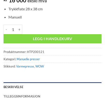
16 000
ekskl mva
Trykkflate 28 x 38 cm
Manuell
Varmepresse TMT Intro Manuell 28x38cm antall
LEGG I HANDLEKURV
Produktnummer:
HTP200121
Kategori:
Manuelle presser
Stikkord:
Varmepresse
,
WOW
BESKRIVELSE
TILLEGGSINFORMASJON