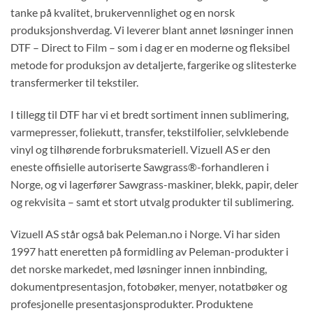
tanke på kvalitet, brukervennlighet og en norsk
produksjonshverdag. Vi leverer blant annet løsninger innen
DTF – Direct to Film – som i dag er en moderne og fleksibel
metode for produksjon av detaljerte, fargerike og slitesterke
transfermerker til tekstiler.
I tillegg til DTF har vi et bredt sortiment innen sublimering,
varmepresser, foliekutt, transfer, tekstilfolier, selvklebende
vinyl og tilhørende forbruksmateriell. Vizuell AS er den
eneste offisielle autoriserte Sawgrass®-forhandleren i
Norge, og vi lagerfører Sawgrass-maskiner, blekk, papir, deler
og rekvisita – samt et stort utvalg produkter til sublimering.
Vizuell AS står også bak Peleman.no i Norge. Vi har siden
1997 hatt eneretten på formidling av Peleman-produkter i
det norske markedet, med løsninger innen innbinding,
dokumentpresentasjon, fotobøker, menyer, notatbøker og
profesjonelle presentasjonsprodukter. Produktene