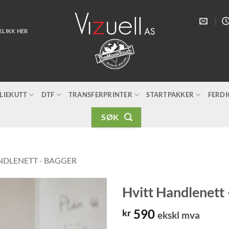
KLIKK HER
LIEKUTT
DTF
TRANSFERPRINTER
STARTPAKKER
FERD
SØK
DLENETT - BAGGER
Hvitt Handlenett 
590
kr
ekskl mva