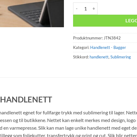
Hvitt Handlenett - 10stk antall
LEG
Produktnummer:
JTN3842
Kategori:
Handlenett - Bagger
Stikkord:
handlenett
,
Sublimering
 HANDLENETT
handlenett egnet for fullfarge trykk med sublimering til lager. Net
en og til butikkene. Nettet kan enkelt merkes med design, logo og
n varmepresse. Slik kan man lage unike handlenett med eget desig
llegg som foliekutter, transfertrykk og print og cut. Slik blir net