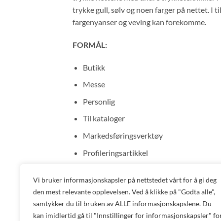
trykke gull, sølv og noen farger på nettet. I t
fargenyanser og veving kan forekomme.
FORMÅL:
Butikk
Messe
Personlig
Til kataloger
Markedsføringsverktøy
Profileringsartikkel
Sysaker
Vi bruker informasjonskapsler på nettstedet vårt for å gi deg
Gaveartikkel
den mest relevante opplevelsen. Ved å klikke på "Godta alle",
Salgsvare
samtykker du til bruken av ALLE informasjonskapslene. Du
kan imidlertid gå til "Innstillinger for informasjonskapsler" fo
Bedriftsgave