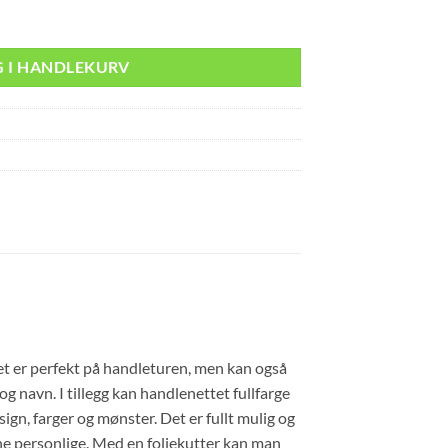
G I HANDLEKURV
tet er perfekt på handleturen, men kan også
 navn. I tillegg kan handlenettet fullfarge
n, farger og mønster. Det er fullt mulig og
tene personlige. Med en foliekutter kan man