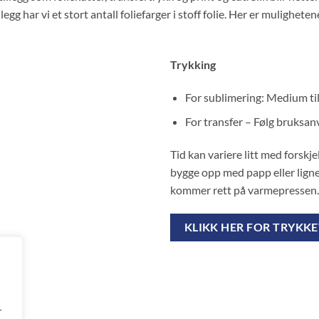
illegg har vi et stort antall foliefarger i stoff folie. Her er muligh
Trykking
For sublimering: Medium til
For transfer – Følg bruksan
Tid kan variere litt med forskj
bygge opp med papp eller lignen
kommer rett på varmepressen.
KLIKK HER FOR TRYKKE
r