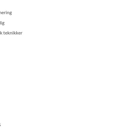
mering
lig
k teknikker
S