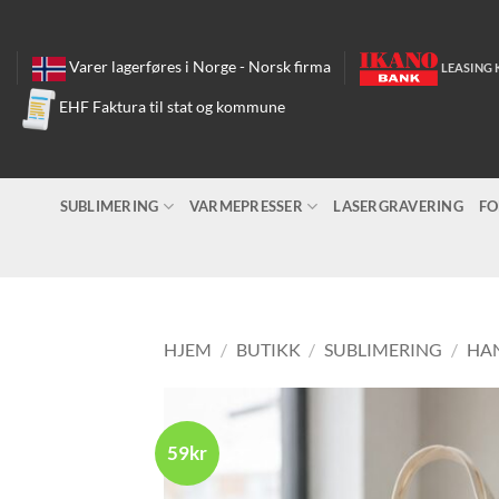
Skip
to
content
Varer lagerføres i Norge - Norsk firma
LEASING 
EHF Faktura til stat og kommune
SUBLIMERING
VARMEPRESSER
LASERGRAVERING
FO
HJEM
/
BUTIKK
/
SUBLIMERING
/
HAN
59kr