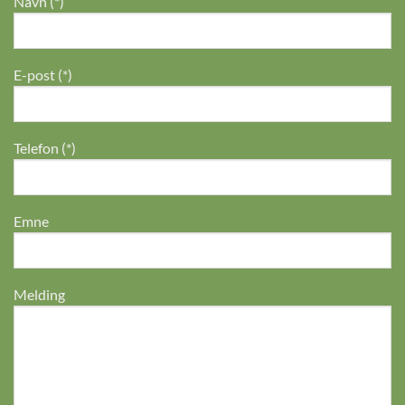
Navn (*)
E-post (*)
Telefon (*)
Emne
Melding