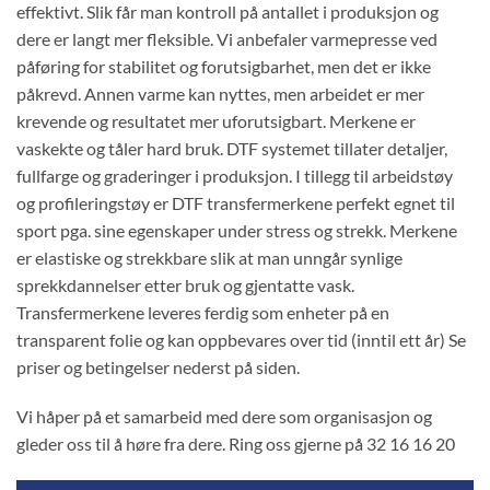
effektivt. Slik får man kontroll på antallet i produksjon og
dere er langt mer fleksible. Vi anbefaler varmepresse ved
påføring for stabilitet og forutsigbarhet, men det er ikke
påkrevd. Annen varme kan nyttes, men arbeidet er mer
krevende og resultatet mer uforutsigbart. Merkene er
vaskekte og tåler hard bruk. DTF systemet tillater detaljer,
fullfarge og graderinger i produksjon. I tillegg til arbeidstøy
og profileringstøy er DTF transfermerkene perfekt egnet til
sport pga. sine egenskaper under stress og strekk. Merkene
er elastiske og strekkbare slik at man unngår synlige
sprekkdannelser etter bruk og gjentatte vask.
Transfermerkene leveres ferdig som enheter på en
transparent folie og kan oppbevares over tid (inntil ett år) Se
priser og betingelser nederst på siden.
Vi håper på et samarbeid med dere som organisasjon og
gleder oss til å høre fra dere. Ring oss gjerne på 32 16 16 20