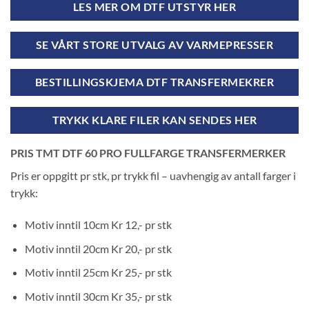
LES MER OM DTF UTSTYR HER
SE VÅRT STORE UTVALG AV VARMEPRESSER
BESTILLINGSKJEMA DTF TRANSFERMEKRER
TRYKK KLARE FILER KAN SENDES HER
PRIS TMT DTF 60 PRO FULLFARGE TRANSFERMERKER
Pris er oppgitt pr stk, pr trykk fil – uavhengig av antall farger i
trykk:
Motiv inntil 10cm Kr 12,- pr stk
Motiv inntil 20cm Kr 20,- pr stk
Motiv inntil 25cm Kr 25,- pr stk
Motiv inntil 30cm Kr 35,- pr stk