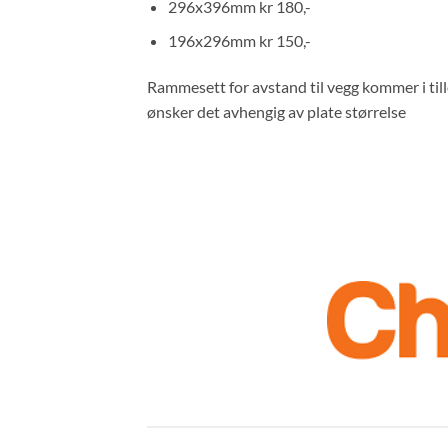
296x396mm kr 180,-
196x296mm kr 150,-
Rammesett for avstand til vegg kommer i til
ønsker det avhengig av plate størrelse