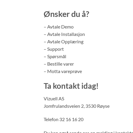
Ønsker du å?
– Avtale Demo
– Avtale Installasjon
– Avtale Opplæring
– Support
– Spørsmål
– Bestille varer
– Motta vareprøve
Ta kontakt idag!
Vizuell AS
Jomfrulandsveien 2, 3530 Røyse
Telefon 32 16 16 20
Du kan også sende oss en melding i kontakt