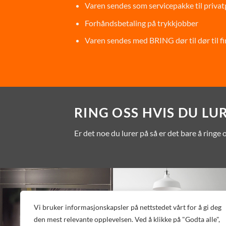
Varen sendes som servicepakke til priva
Forhåndsbetaling på trykkjobber
Varen sendes med BRING dør til dør til 
RING OSS HVIS DU LU
Er det noe du lurer på så er det bare å ringe
Vi bruker informasjonskapsler på nettstedet vårt for å gi deg
den mest relevante opplevelsen. Ved å klikke på "Godta alle",