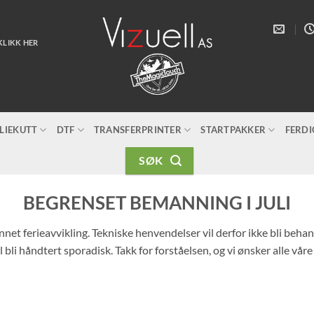
KLIKK HER
LIEKUTT
DTF
TRANSFERPRINTER
STARTPAKKER
FERD
SØK
BEGRENSET BEMANNING I JULI
unnet ferieavvikling. Tekniske henvendelser vil derfor ikke bli beh
 bli håndtert sporadisk. Takk for forståelsen, og vi ønsker alle vår