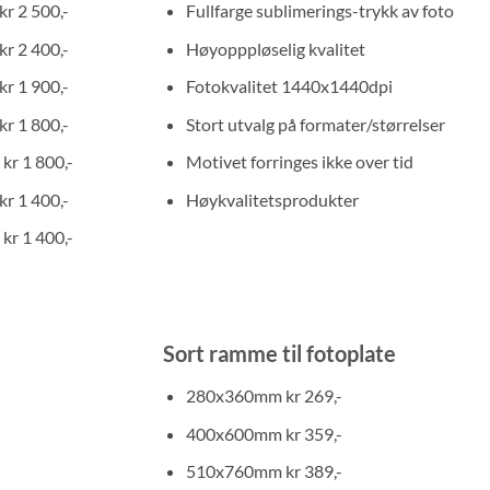
r 2 500,-
Fullfarge sublimerings-trykk av foto
r 2 400,-
Høyopppløselig kvalitet
r 1 900,-
Fotokvalitet 1440x1440dpi
r 1 800,-
Stort utvalg på formater/størrelser
kr 1 800,-
Motivet forringes ikke over tid
r 1 400,-
Høykvalitetsprodukter
kr 1 400,-
Sort ramme til fotoplate
280x360mm kr 269,-
400x600mm kr 359,-
510x760mm kr 389,-