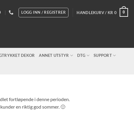
LOGG INN / REGISTRER
0
HANDLEKURV /
KR
0
IGTRYKKET DEKOR
ANNET UTSTYR
DTG
SUPPORT
andlet fortløpende i denne perioden.
e kunder en riktig god sommer. 🙂