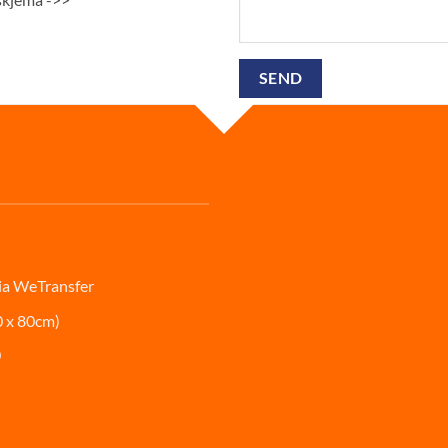
ia
WeTransfer
0 x 80cm)
0