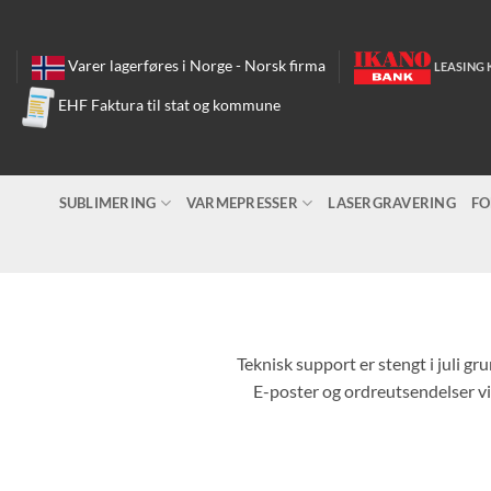
Skip
to
content
Varer lagerføres i Norge - Norsk firma
LEASING 
EHF Faktura til stat og kommune
SUBLIMERING
VARMEPRESSER
LASERGRAVERING
FO
Teknisk support er stengt i juli gr
E-poster og ordreutsendelser vil