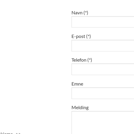
Navn (*)
E-post (*)
Telefon (*)
Emne
Melding
skjema ->>