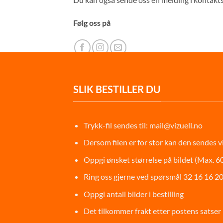
Følg oss på
SLIK BESTILLER DU
Trykk-fil sendes til:
mail@vizuell.no
Dersom filen er for stor kan den sendes v
Oppgi ønsket størrelse på bildet (Max. 6
Ring oss gjerne ved spørsmål 32 16 16 2
Oppgi antall bilder i bestilling
Det tilkommer frakt etter postens satser