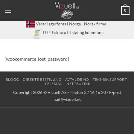
Skip
0
to
content
Varer lagerføres i Norge - Norsk firma
EHF Faktura til stat og kommune
[woocommerce_lost_password]
BLOGG
DIREKTE BESTILLING
AVTAL DEMO
TEKNISK SUPPORT
PELEMAN
NETTBUTIKK
Copyright 2026 © Vizuell AS - Telefon 32 16 16 20 - E-post
mail@vizuell.no