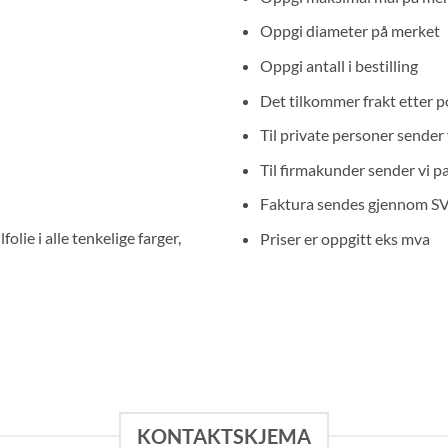
Oppgi diameter på merket
Oppgi antall i bestilling
Det tilkommer frakt etter p
Til private personer sende
Til firmakunder sender vi p
Faktura sendes gjennom 
olie i alle tenkelige farger,
Priser er oppgitt eks mva
KONTAKTSKJEMA