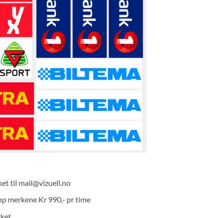
et til mail@vizuell.no
opp merkene Kr 990,- pr time
rket