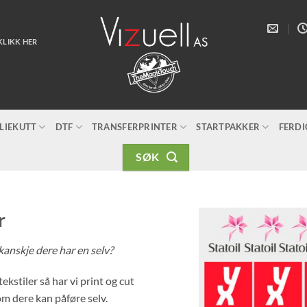
KLIKK HER
LIEKUTT
DTF
TRANSFERPRINTER
STARTPAKKER
FERD
SØK
r
 kanskje dere har en selv?
ekstiler så har vi print og cut
m dere kan påføre selv.