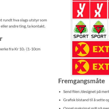
et rundt hva slags utstyr som
 eller andre ting, ta kontakt.
r
 merke fra Kr 10,- (1-10cm
Fremgangsmåte
Send filen /designet på merk
Grafisk bistand til å sette 
Oppgi maksimal mål på me