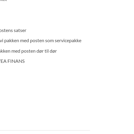
ostens satser
r vi pakken med posten som servicepakke
akken med posten dør til dør
SVEA FINANS