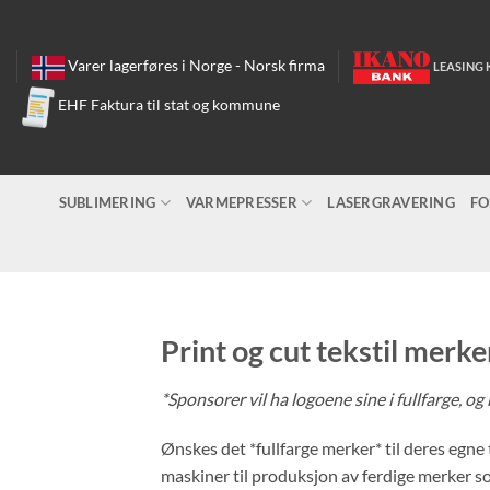
Skip
to
content
Varer lagerføres i Norge - Norsk firma
LEASING 
EHF Faktura til stat og kommune
SUBLIMERING
VARMEPRESSER
LASERGRAVERING
FO
Print og cut tekstil merke
*Sponsorer vil ha logoene sine i fullfarge, og
Ønskes det *fullfarge merker* til deres egne t
maskiner til produksjon av ferdige merker so