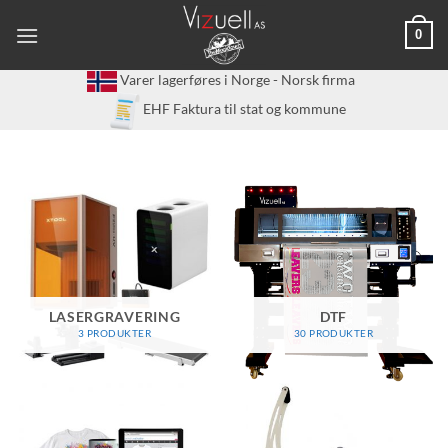
Skip
0
to
content
Varer lagerføres i Norge - Norsk firma
EHF Faktura til stat og kommune
LASERGRAVERING
DTF
3 PRODUKTER
30 PRODUKTER