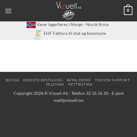
Skip
0
to
content
Varer lagerføres i Norge - Norsk firma
EHF Faktura til stat og kommune
BLOGG
DIREKTE BESTILLING
AVTAL DEMO
TEKNISK SUPPORT
PELEMAN
NETTBUTIKK
Copyright 2026 © Vizuell AS - Telefon 32 16 16 20 - E-post
mail@vizuell.no