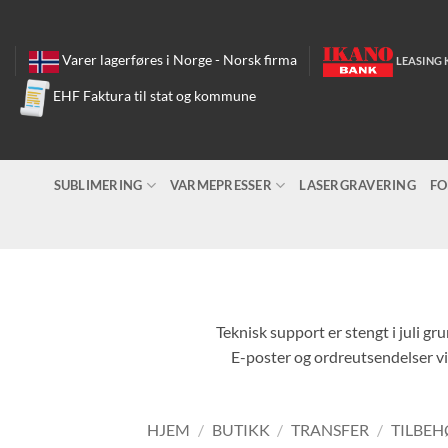
Skip
to
content
Varer lagerføres i Norge - Norsk firma
LEASING 
EHF Faktura til stat og kommune
SUBLIMERING
VARMEPRESSER
LASERGRAVERING
FO
Teknisk support er stengt i juli gr
E-poster og ordreutsendelser vil
HJEM
/
BUTIKK
/
TRANSFER
/
TILBEH