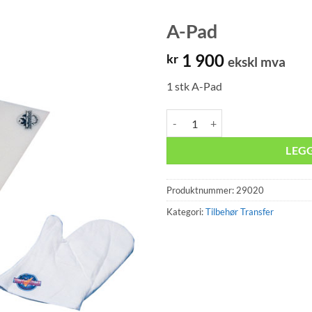
A-Pad
1 900
kr
ekskl mva
1 stk A-Pad
A-Pad antall
LEG
Produktnummer:
29020
Kategori:
Tilbehør Transfer