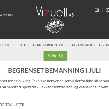
KLIKK HER
LIEKUTT
DTF
TRANSFERPRINTER
STARTPAKKER
FERD
SØK
BEGRENSET BEMANNING I JULI
unnet ferieavvikling. Tekniske henvendelser vil derfor ikke bli beh
 bli håndtert sporadisk. Takk for forståelsen, og vi ønsker alle vår
ØR TRANSFER