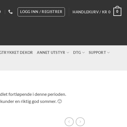
LOGG INN / REGISTRER
0
HANDLEKURV /
KR
0
IGTRYKKET DEKOR
ANNET UTSTYR
DTG
SUPPORT
andlet fortløpende i denne perioden.
e kunder en riktig god sommer. 🙂