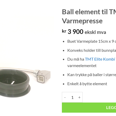
Ball element til 
Varmepresse
3 900
kr
ekskl mva
Buet Varmeplate 15cm x 9 
Konveks holder till bunnpla
Du må ha
TMT Elite Kombi
varmeelementet
Kan trykke på baller i størr
Enkelt å bytte element
Ball element til TMT Elite Kombi 
LEG