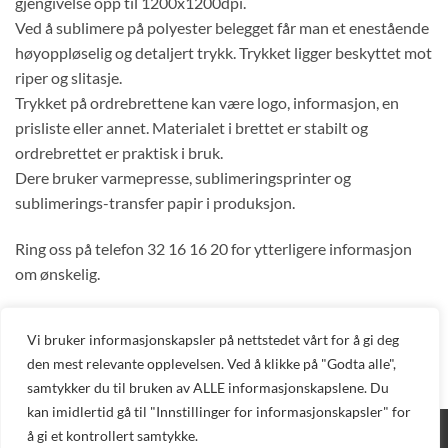
gjengivelse opp til 1200x1200dpi.
Ved å sublimere på polyester belegget får man et enestående
høyoppløselig og detaljert trykk. Trykket ligger beskyttet mot
riper og slitasje.
Trykket på ordrebrettene kan være logo, informasjon, en
prisliste eller annet. Materialet i brettet er stabilt og
ordrebrettet er praktisk i bruk.
Dere bruker varmepresse, sublimeringsprinter og
sublimerings-transfer papir i produksjon.
Ring oss på telefon 32 16 16 20 for ytterligere informasjon
om ønskelig.
KLIKK HER FOR TRYKKTABELL PÅ UNISUB
Vi bruker informasjonskapsler på nettstedet vårt for å gi deg
PRODUKTER
den mest relevante opplevelsen. Ved å klikke på "Godta alle",
samtykker du til bruken av ALLE informasjonskapslene. Du
kan imidlertid gå til "Innstillinger for informasjonskapsler" for
å gi et kontrollert samtykke.
BLOGG
DIREKTE BESTILLING
AVTAL DEMO
TEKNISK SUPPORT