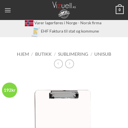
Skip
0
to
content
Varer lagerføres i Norge - Norsk firma
EHF Faktura til stat og kommune
HJEM
/
BUTIKK
/
SUBLIMERING
/
UNISUB
192kr