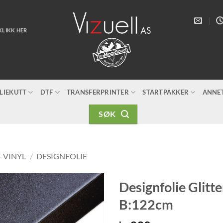
KLIKK HER
LIEKUTT
DTF
TRANSFERPRINTER
STARTPAKKER
ANNE
SØK
- VINYL
/
DESIGNFOLIE
Designfolie Glitte
B:122cm