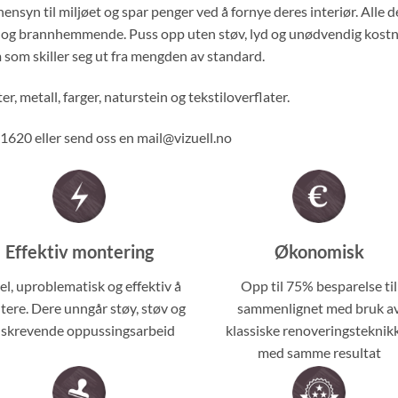
a hensyn til miljøet og spar penger ved å fornye deres interiør. Alle
re og brannhemmende. Puss opp uten støv, lyd og unødvendig kostnade
 som skiller seg ut fra mengden av standard.
er, metall, farger, naturstein og tekstiloverflater.
61620 eller send oss en mail@vizuell.no
Effektiv montering
Økonomisk
el, uproblematisk og effektiv å
Opp til 75% besparelse til
ere. Dere unngår støy, støv og
sammenlignet med bruk a
dskrevende oppussingsarbeid
klassiske renoveringsteknik
med samme resultat