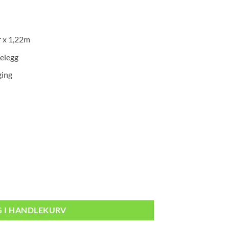
r x 1,22m
belegg
ging
r - black B:122cm antall
G I HANDLEKURV