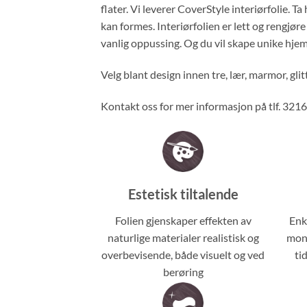
flater. Vi leverer CoverStyle interiørfolie. T
kan formes. Interiørfolien er lett og rengjø
vanlig oppussing. Og du vil skape unike hjem
Velg blant design innen tre, lær, marmor, glitt
Kontakt oss for mer informasjon på tlf. 321
Estetisk tiltalende
Folien gjenskaper effekten av
Enk
naturlige materialer realistisk og
mont
overbevisende, både visuelt og ved
ti
berøring