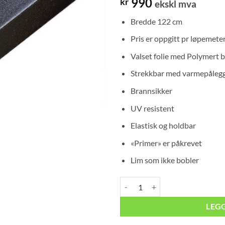
990
kr
ekskl mva
Bredde 122 cm
Pris er oppgitt pr løpemete
Valset folie med Polymert 
Strekkbar med varmepåleg
Brannsikker
UV resistent
Elastisk og holdbar
«Primer» er påkrevet
Lim som ikke bobler
Designfolie Glitter J16 Mat glitte
LEG