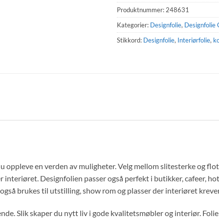
Produktnummer:
248631
Kategorier:
Designfolie
,
Designfolie 
Stikkord:
Designfolie
,
Interiørfolie
,
k
oppleve en verden av muligheter. Velg mellom slitesterke og flott
 interiøret. Designfolien passer også perfekt i butikker, cafeer, hote
gså brukes til utstilling, show rom og plasser der interiøret kreve
e. Slik skaper du nytt liv i gode kvalitetsmøbler og interiør. Folien