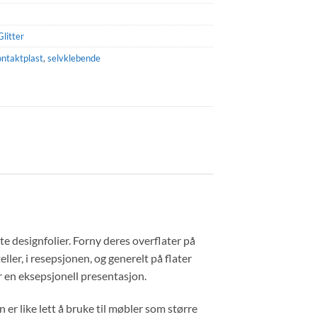
Glitter
ontaktplast
,
selvklebende
e designfolier. Forny deres overflater på
ller, i resepsjonen, og generelt på flater
r en eksepsjonell presentasjon.
 er like lett å bruke til møbler som større