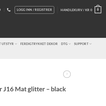
LOGG INN / REGISTRER
0
HANDLEKURV /
KR
0
T UTSTYR
FERDIGTRYKKET DEKOR
DTG
SUPPORT
r J16 Mat glitter – black