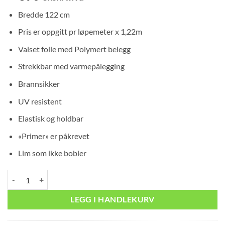
Bredde 122 cm
Pris er oppgitt pr løpemeter x 1,22m
Valset folie med Polymert belegg
Strekkbar med varmepålegging
Brannsikker
UV resistent
Elastisk og holdbar
«Primer» er påkrevet
Lim som ikke bobler
Designfolie Natural Stone U20 Concrete B:122cm antall
LEGG I HANDLEKURV