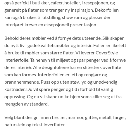
også perfekt i butikker, cafeer, hoteller, i resepsjonen, og
generelt på flater som trenger ny inspirasjon. Dekorfolien
kan også brukes til utstilling, show rom og plasser der
interiøret krever en eksepsjonell presentasjon.
Behold deres møbler ved å fornye dets utseende. Slik skaper
du nytt liv i gode kvalitetsmøbler og interiør. Folien er like lett
å bruke til møbler som større flater. Vi leverer CoverStyle
interiørfolie. Ta hensyn til miljøet og spar penger ved å fornye
deres interiør. Alle designfoliene har en slitesterk overflate
som kan formes. Interiørfolien er lett og rengjøre og
brannhemmende. Puss opp uten støv, lyd og unødvendig
kostnader. Du vil spare penger og tid i forhold til vanlig
oppussing. Og du vil skape unike hjem som skiller seg ut fra
mengden av standard.
Velg blant design innen tre, lær, marmor, glitter, metall, farger,
naturstein og tekstiloverflater.