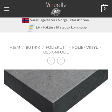
Skip
0
to
content
Varer lagerføres i Norge - Norsk firma
EHF Faktura til stat og kommune
HJEM
/
BUTIKK
/
FOLIEKUTT
/
FOLIE - VINYL
/
DESIGNFOLIE