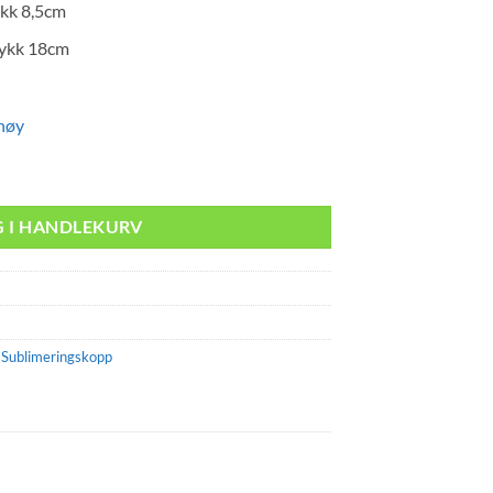
ykk 8,5cm
rykk 18cm
høy
ring 500ml 10stk antall
G I HANDLEKURV
,
Sublimeringskopp