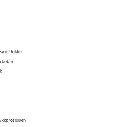
varm drikke
n boble
kk
trykkprosessen