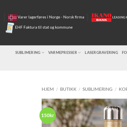
Skip
to
content
Varer lagerføres i Norge - Norsk firma
LEASING 
EHF Faktura til stat og kommune
SUBLIMERING
VARMEPRESSER
LASERGRAVERING
FO
HJEM
/
BUTIKK
/
SUBLIMERING
/
KOP
150kr