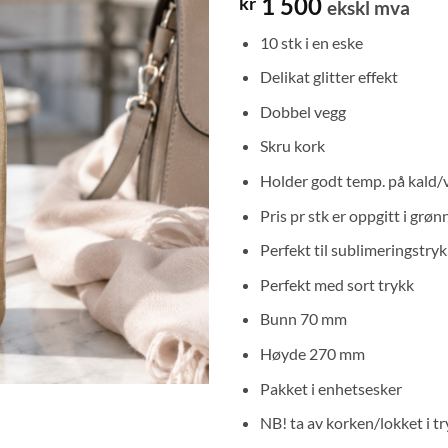
1 500
kr
ekskl mva
10 stk i en eske
Delikat glitter effekt
Dobbel vegg
Skru kork
Holder godt temp. på kald/
Pris pr stk er oppgitt i grøn
Perfekt til sublimeringstry
Perfekt med sort trykk
Bunn 70 mm
Høyde 270 mm
Pakket i enhetsesker
NB! ta av korken/lokket i 