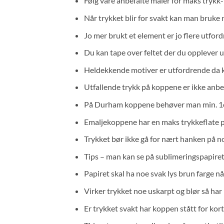
Følg våre anbefalte maler for maks trykk
Når trykket blir for svakt kan man bruke 
Jo mer brukt et element er jo flere utfo
Du kan tape over feltet der du opplever ut
Heldekkende motiver er utfordrende da ko
Utfallende trykk på koppene er ikke anbef
På Durham koppene behøver man min. 1c
Emaljekoppene har en maks trykkeflate p
Trykket bør ikke gå for nært hanken på 
Tips – man kan se på sublimeringspapiret 
Papiret skal ha noe svak lys brun farge nå
Virker trykket noe uskarpt og blør så har 
Er trykket svakt har koppen stått for kort