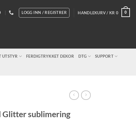
LOGG INN / REGISTRER
0
HANDLEKURV /
KR
0
T UTSTYR
FERDIGTRYKKET DEKOR
DTG
SUPPORT
 Glitter sublimering