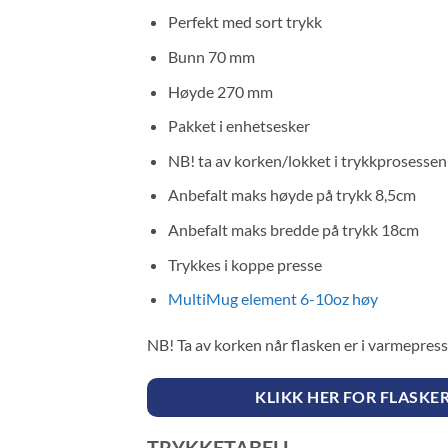
Perfekt med sort trykk
Bunn 70 mm
Høyde 270 mm
Pakket i enhetsesker
NB! ta av korken/lokket i trykkprosessen
Anbefalt maks høyde på trykk 8,5cm
Anbefalt maks bredde på trykk 18cm
Trykkes i koppe presse
MultiMug element 6-10oz høy
NB! Ta av korken når flasken er i varmepres
KLIKK HER FOR FLASKE