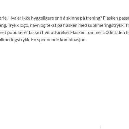
serie. Hva er ikke hyggeligere enn å skinne på trening? Flasken pass
g. Trykk logo, navn og tekst på flasken med sublimeringstrykk. Try
t populære flaske i hvit utførelse. Flasken rommer 500ml, den ho
blimeringstrykk. En spennende kombinasjon.