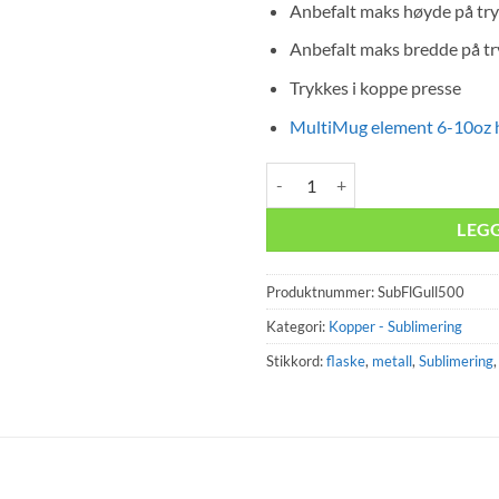
Anbefalt maks høyde på tr
Anbefalt maks bredde på t
Trykkes i koppe presse
MultiMug element 6-10oz 
Flaske Metall Gull Glitter sublime
LEG
Produktnummer:
SubFlGull500
Kategori:
Kopper - Sublimering
Stikkord:
flaske
,
metall
,
Sublimering