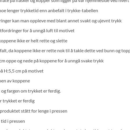
-flate på flasker og kopper som ligger på vår hjemmeside ved hver
noe lenger trykketid enn anbefalt i trykke-tabellen
rdringer kan man oppleve med blant annet svakt og ujevnt trykk
fordringer for å unngå luft til motivet
ppene ikke er helt rette og slette
alt, da koppene ikke er rette nok til å takle dette ved bunn og top
m oppe og nede på koppene for å unngå svake trykk
å H:5,5 cm på motivet
noen av koppene
og fargen om trykket er ferdig.
r trykket er ferdig
produktet stått for lenge i pressen
 tid i pressen