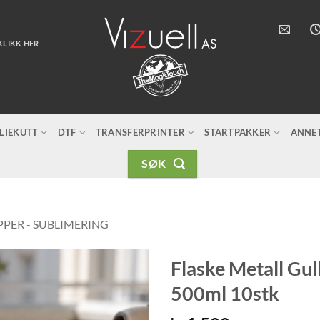
KLIKK HER
LIEKUTT
DTF
TRANSFERPRINTER
STARTPAKKER
ANNE
SØK
PER - SUBLIMERING
Flaske Metall Gull
500ml 10stk