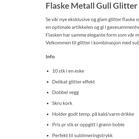
Flaske Metall Gull Glitter
Se vår nye eksklusive og glam glitter flaske 
en optimale artikkelen og gi i gavesammenhen
Flasken har samme elegante form som vår mes
Velkommen til glitter i kombinasjon med su
Info
10 stk i en eske
Delikat glitter effekt
Dobbel vegg
Skru kork
Holder godt temp. på kald/varm drikke
Pris pr stk er oppgitt i grønn boble
Perfekt til sublimeringstrykk