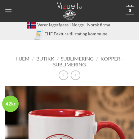
Skip
0
to
content
Varer lagerføres i Norge - Norsk firma
EHF Faktura til stat og kommune
HJEM
/
BUTIKK
/
SUBLIMERING
/
KOPPER -
SUBLIMERING
42kr