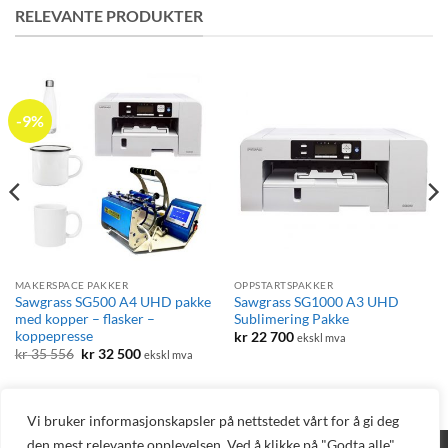
RELEVANTE PRODUKTER
-9%
MAKERSPACE PAKKER
OPPSTARTSPAKKER
Sawgrass SG500 A4 UHD pakke
Sawgrass SG1000 A3 UHD
med kopper – flasker –
Sublimering Pakke
koppepresse
kr
22 700
ekskl mva
Opprinnelig
Nåværende
kr
35 556
kr
32 500
ekskl mva
pris
pris
var:
er:
kr 35
kr 32
556.
500.
Vi bruker informasjonskapsler på nettstedet vårt for å gi deg
den mest relevante opplevelsen. Ved å klikke på "Godta alle",