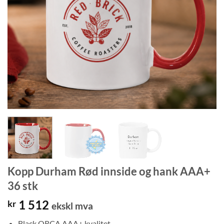
Kopp Durham Rød innside og hank AAA+
36 stk
1 512
kr
ekskl mva
Black ORCA AAA+ kvalitet