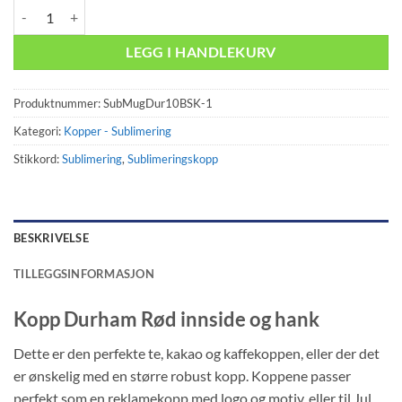
Kopp Durham Rød innside og hank AAA+ 36 stk antall
LEGG I HANDLEKURV
Produktnummer:
SubMugDur10BSK-1
Kategori:
Kopper - Sublimering
Stikkord:
Sublimering
,
Sublimeringskopp
BESKRIVELSE
TILLEGGSINFORMASJON
Kopp Durham Rød innside og hank
Dette er den perfekte te, kakao og kaffekoppen, eller der det
er ønskelig med en større robust kopp. Koppene passer
perfekt som en reklamekopp med logo og motiv, eller til Jul.