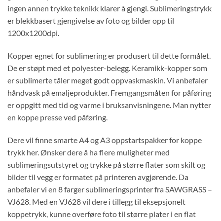
ingen annen trykke teknikk klarer å gjengi. Sublimeringstrykk
er blekkbasert gjengivelse av foto og bilder opp til
1200x1200dpi.
Kopper egnet for sublimering er produsert til dette formålet.
De er støpt med et polyester-belegg. Keramikk-kopper som
er sublimerte tåler meget godt oppvaskmaskin. Vi anbefaler
håndvask på emaljeprodukter. Fremgangsmåten for påføring
er oppgitt med tid og varme i bruksanvisningene. Man nytter
en koppe presse ved påføring.
Dere vil finne smarte A4 og A3 oppstartspakker for koppe
trykk her. Ønsker dere å ha flere muligheter med
sublimeringsutstyret og trykke på større flater som skilt og
bilder til vegg er formatet på printeren avgjørende. Da
anbefaler vi en 8 farger sublimeringsprinter fra SAWGRASS –
VJ628. Med en VJ628 vil dere i tillegg til eksepsjonelt
koppetrykk, kunne overføre foto til større plater i en flat