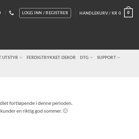
LOGG INN / REGISTRER
0
HANDLEKURV /
KR
0
T UTSTYR
FERDIGTRYKKET DEKOR
DTG
SUPPORT
andlet fortløpende i denne perioden.
e kunder en riktig god sommer. 🙂