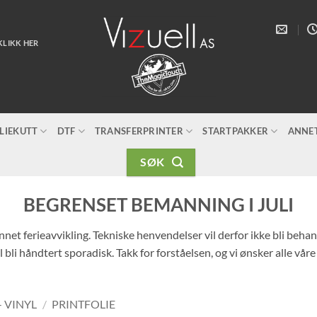
KLIKK HER
LIEKUTT
DTF
TRANSFERPRINTER
STARTPAKKER
ANNE
SØK
BEGRENSET BEMANNING I JULI
unnet ferieavvikling. Tekniske henvendelser vil derfor ikke bli beh
 bli håndtert sporadisk. Takk for forståelsen, og vi ønsker alle vår
- VINYL
/
PRINTFOLIE