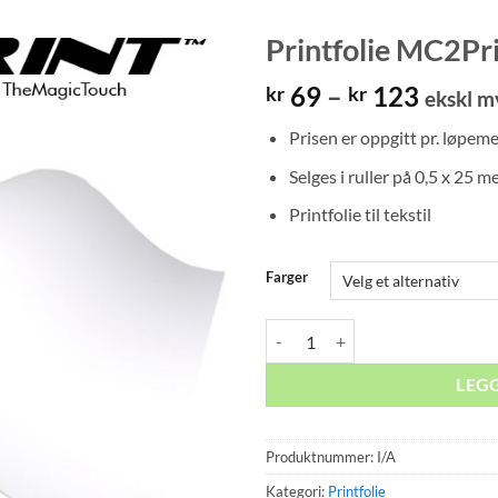
Printfolie MC2Pr
Prisom
69
–
123
kr
kr
ekskl m
kr 69
Prisen er oppgitt pr. løpem
til
kr 123
Selges i ruller på 0,5 x 25 m
Printfolie til tekstil
Farger
Printfolie MC2Print antall
LEG
Produktnummer:
I/A
Kategori:
Printfolie