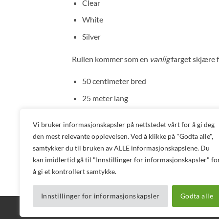
Clear
White
Silver
Rullen kommer som en
vanlig
farget skjære fo
50 centimeter bred
25 meter lang
Print folien er behagelig å jobbe med og perf
Vi bruker informasjonskapsler på nettstedet vårt for å gi deg
den mest relevante opplevelsen. Ved å klikke på "Godta alle",
Fargede tekstiler
samtykker du til bruken av ALLE informasjonskapslene. Du
kan imidlertid gå til "Innstillinger for informasjonskapsler" fo
På alle fargede tekstiler vil resultatet være p
å gi et kontrollert samtykke.
Innstillinger for informasjonskapsler
Godta alle
BLOGG