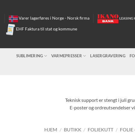
Skip
to
content
Varer lagerføres i Norge - Norsk firma
LEASING 
EHF Faktura til stat og kommune
SUBLIMERING
VARMEPRESSER
LASERGRAVERING
FO
Teknisk support er stengt i juli gr
E-poster og ordreutsendelser vil
HJEM
/
BUTIKK
/
FOLIEKUTT
/
FOLIE 