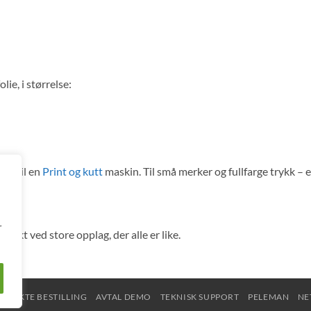
lie, i størrelse:
ekt til en
Print og kutt
maskin. Til små merker og fullfarge trykk – er
r
erfekt ved store opplag, der alle er like.
DIREKTE BESTILLING
AVTAL DEMO
TEKNISK SUPPORT
PELEMAN
NE