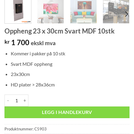
Oppheng 23 x 30cm Svart MDF 10stk
1 700
kr
ekskl mva
Kommer i pakker på 10 stk
Svart MDF oppheng
23x30cm
HD plater > 28x36cm
Oppheng 23 x 30cm Svart MDF 10stk antall
LEGG I HANDLEKURV
Produktnummer:
C5903