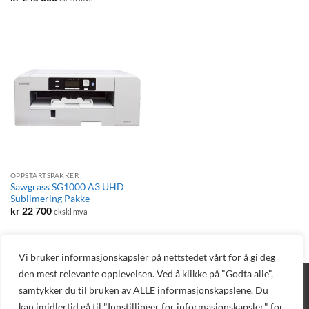
OPPSTARTSPAKKER
Sawgrass SG1000 A3 UHD
Sublimering Pakke
kr
22 700
ekskl mva
Vi bruker informasjonskapsler på nettstedet vårt for å gi deg
den mest relevante opplevelsen. Ved å klikke på "Godta alle",
BLOGG
DIREKTE BESTILLING
AVTAL DEMO
TEKNISK SUPPORT
samtykker du til bruken av ALLE informasjonskapslene. Du
PELEMAN
NETTBUTIKK
kan imidlertid gå til "Innstillinger for informasjonskapsler" for