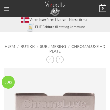
Skip
0
to
content
Varer lagerføres i Norge - Norsk firma
EHF Faktura til stat og kommune
HJEM
/
BUTIKK
/
SUBLIMERING
/
CHROMALUXE HD
PLATE
50kr