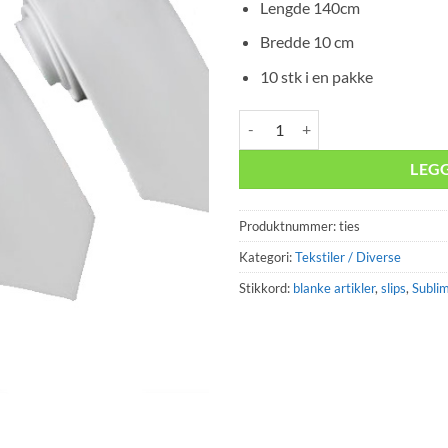
Lengde 140cm
Bredde 10 cm
10 stk i en pakke
Slips til sublimering - 10stk antall
LEG
Produktnummer:
ties
Kategori:
Tekstiler / Diverse
Stikkord:
blanke artikler
,
slips
,
Subli