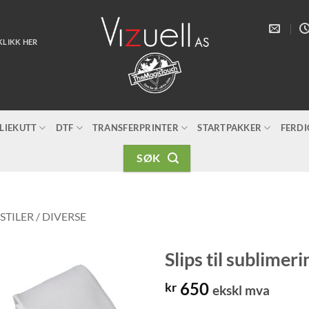
KLIKK HER
LIEKUTT
DTF
TRANSFERPRINTER
STARTPAKKER
FERD
SØK
STILER / DIVERSE
Slips til sublimer
650
kr
ekskl mva