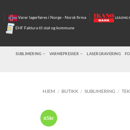
Skip
to
content
Varer lagerføres i Norge - Norsk firma
LEASING 
EHF Faktura til stat og kommune
SUBLIMERING
VARMEPRESSER
LASERGRAVERING
FO
HJEM
/
BUTIKK
/
SUBLIMERING
/
TEK
65kr