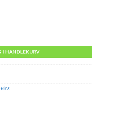
G I HANDLEKURV
mering