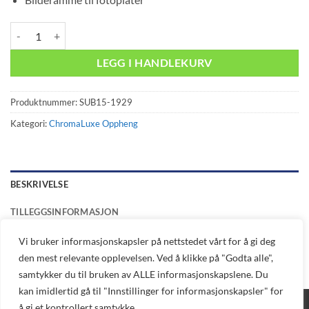
SUB15 ramme - 196x296mm - Lion antall
LEGG I HANDLEKURV
Produktnummer:
SUB15-1929
Kategori:
ChromaLuxe Oppheng
BESKRIVELSE
TILLEGGSINFORMASJON
Vi bruker informasjonskapsler på nettstedet vårt for å gi deg
Bilderamme til fotoplater
den mest relevante opplevelsen. Ved å klikke på "Godta alle",
samtykker du til bruken av ALLE informasjonskapslene. Du
kan imidlertid gå til "Innstillinger for informasjonskapsler" for
å gi et kontrollert samtykke.
BLOGG
DIREKTE BESTILLING
AVTAL DEMO
TEKNISK SUPPORT