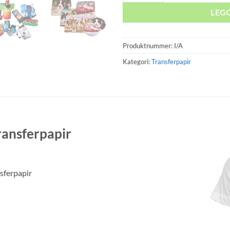
LEG
Produktnummer:
I/A
Kategori:
Transferpapir
ransferpapir
sferpapir