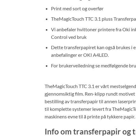
Print med sort og overfør
TheMagicTouch TTC 3.1 pluss Transferpapi
Vi anbefaler hvittoner printere fra Oki i
Control ved bruk
Dette transferpapiret kan også brukes i 
anbefalinger er OKI A4LED.
For brukerveiledning se medfølgende br
TheMagicTouch TTC 3.1 er vårt mestselgende tr
gjennomsiktig film. Ren-klipp rundt motivet 
bestilling av transferpapir til annen laserpri
til komplette systemer levert fra TheMagicTou
maskinens evne til å printe på tykkere papir.
Info om transferpapir og 