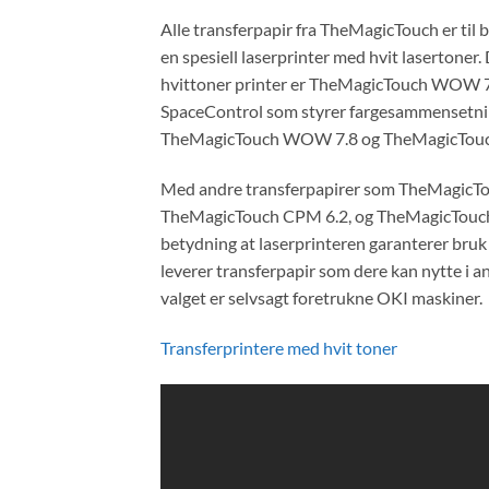
Alle transferpapir fra TheMagicTouch er til 
en spesiell laserprinter med hvit lasertoner.
hvittoner printer er TheMagicTouch WOW 7.8 
SpaceControl som styrer fargesammensetninge
TheMagicTouch WOW 7.8 og TheMagicTouch T
Med andre transferpapirer som TheMagicT
TheMagicTouch CPM 6.2, og TheMagicTouch SP
betydning at laserprinteren garanterer bruk a
leverer transferpapir som dere kan nytte i an
valget er selvsagt foretrukne OKI maskiner.
Transferprintere med hvit toner