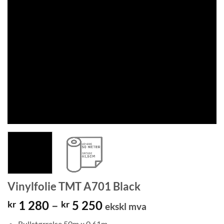
Vinylfolie TMT A701 Black
Prisområde:
1 280
–
5 250
kr
kr
ekskl mva
kr 1
Rullstørrelse 50m x 0,61m