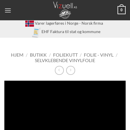
Skip
0
to
content
Varer lagerføres i Norge - Norsk firma
EHF Faktura til stat og kommune
HJEM
/
BUTIKK
/
FOLIEKUTT
/
FOLIE - VINYL
/
SELVKLEBENDE VINYLFOLIE