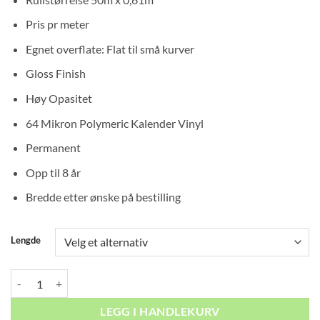
280
til
Pris pr meter
kr 5
Egnet overflate: Flat til små kurver
250
Gloss Finish
Høy Opasitet
64 Mikron Polymeric Kalender Vinyl
Permanent
Opp til 8 år
Bredde etter ønske på bestilling
Lengde
Vinylfolie TMT A701 Black antall
LEGG I HANDLEKURV