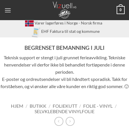
Skip
0
to
content
Varer lagerføres i Norge - Norsk firma
EHF Faktura til stat og kommune
BEGRENSET BEMANNING I JULI
Teknisk support er stengt i juli grunnet ferieavvikling. Tekniske
henvendelser vil derfor ikke bli behandlet fortløpende i denne
perioden.
E-poster og ordreutsendelser vil bli håndtert sporadisk. Takk for
forståelsen, og vi ønsker alle våre kunder en riktig god sommer. 🙂
HJEM
/
BUTIKK
/
FOLIEKUTT
/
FOLIE - VINYL
/
SELVKLEBENDE VINYLFOLIE