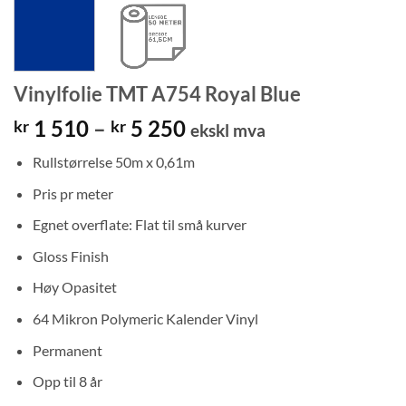
Vinylfolie TMT A754 Royal Blue
Prisområde:
1 510
–
5 250
kr
kr
ekskl mva
kr 1
Rullstørrelse 50m x 0,61m
510
til
Pris pr meter
kr 5
Egnet overflate: Flat til små kurver
250
Gloss Finish
Høy Opasitet
64 Mikron Polymeric Kalender Vinyl
Permanent
Opp til 8 år