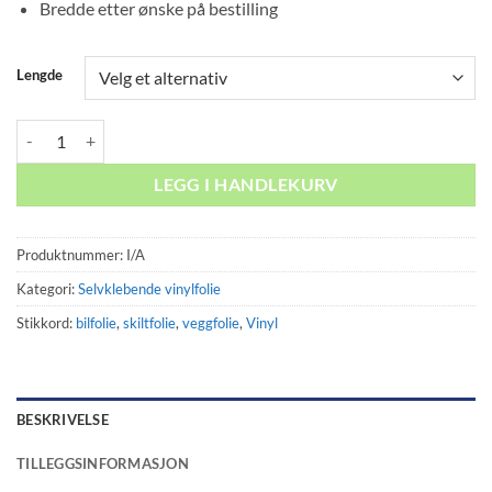
Bredde etter ønske på bestilling
Lengde
Vinylfolie TMT A754 Royal Blue antall
LEGG I HANDLEKURV
Produktnummer:
I/A
Kategori:
Selvklebende vinylfolie
Stikkord:
bilfolie
,
skiltfolie
,
veggfolie
,
Vinyl
BESKRIVELSE
TILLEGGSINFORMASJON