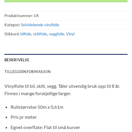
Produktnummer:
I/A
Kategori:
Selvklebende vinylfolie
Stikkord:
bilfolie
,
skiltfolie
,
veggfolie
,
Vinyl
BESKRIVELSE
TILLEGGSINFORMASJON
Vinylfolie til bil, skilt, vegg. Tåler utvendig bruk opp til 8 år.
Finnes i mange forskjellige farger.
Rullstørrelse 50m x 0,61m
Pris pr meter
Egnet overflate: Flat til små kurver