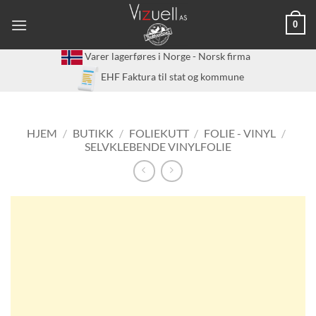
Skip
0
to
content
Varer lagerføres i Norge - Norsk firma
EHF Faktura til stat og kommune
HJEM
/
BUTIKK
/
FOLIEKUTT
/
FOLIE - VINYL
/
SELVKLEBENDE VINYLFOLIE