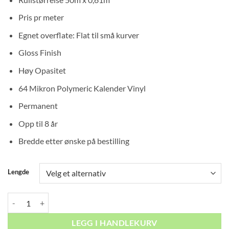
510
til
Pris pr meter
kr 5
Egnet overflate: Flat til små kurver
250
Gloss Finish
Høy Opasitet
64 Mikron Polymeric Kalender Vinyl
Permanent
Opp til 8 år
Bredde etter ønske på bestilling
Lengde
Vinylfolie TMT A758 Ivory antall
LEGG I HANDLEKURV