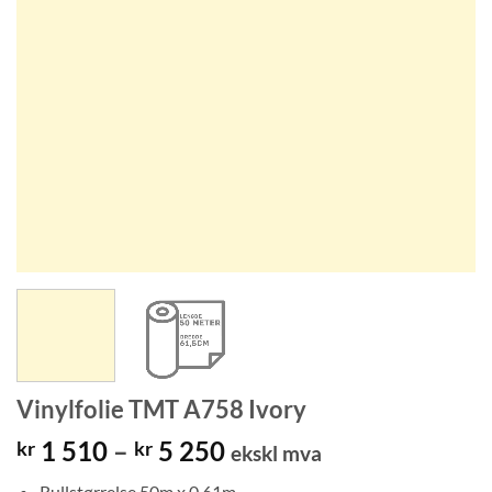
Vinylfolie TMT A758 Ivory
Prisområde:
1 510
–
5 250
kr
kr
ekskl mva
kr 1
Rullstørrelse 50m x 0,61m