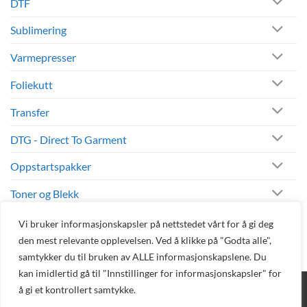
DTF
Sublimering
Varmepresser
Foliekutt
Transfer
DTG - Direct To Garment
Oppstartspakker
Toner og Blekk
Andre Produkter
Vi bruker informasjonskapsler på nettstedet vårt for å gi deg
den mest relevante opplevelsen. Ved å klikke på "Godta alle",
samtykker du til bruken av ALLE informasjonskapslene. Du
kan imidlertid gå til "Innstillinger for informasjonskapsler" for
å gi et kontrollert samtykke.
BLOGG
DIREKTE BESTILLING
AVTAL DEMO
TEKNISK SUPPORT
PELEMAN
NETTBUTIKK