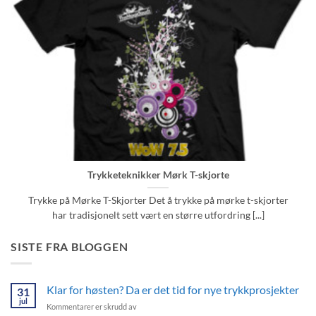
Trykketeknikker Mørk T-skjorte
Trykke på Mørke T-Skjorter Det å trykke på mørke t-skjorter
har tradisjonelt sett vært en større utfordring [...]
SISTE FRA BLOGGEN
Klar for høsten? Da er det tid for nye trykkprosjekter
31
jul
for
Kommentarer er skrudd av