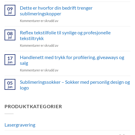
Klar
for
Dette er hvorfor din bedrift trenger
09
høsten?
jul
sublimeringskopper
Da
for
Kommentarer er skrudd av
er
Dette
det
er
Reflex tekstilfolie til synlige og profesjonelle
tid
08
hvorfor
for
jul
tekstiltrykk
din
nye
for
Kommentarer er skrudd av
bedrift
trykkprosjekter
Reflex
trenger
tekstilfolie
Handlenett med trykk for profilering, giveaways og
sublimeringskopper
17
til
jun
salg
synlige
for
Kommentarer er skrudd av
og
Handlenett
profesjonelle
med
Sublimeringssokker – Sokker med personlig design og
tekstiltrykk
05
trykk
jun
logo
for
Ingen
profilering,
kommentarer
giveaways
til
PRODUKTKATEGORIER
Sublimeringssokker
og
–
salg
Sokker
med
personlig
Lasergravering
design
og
logo