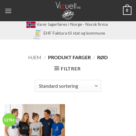
Skip
0
to
content
Varer lagerføres i Norge - Norsk firma
EHF Faktura til stat og kommune
HJEM
/
PRODUKT FARGER
/
RØD
FILTRER
129kr