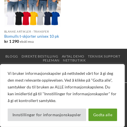
BLANKE ARTIKLER - TRANSFER
Bomulls t-skjorter unisex 10 pk
kr
1 290
ekskl mva
BLOGG
DIREKTE BESTILLING
AVTAL DEMO
TEKNISK SUPPORT
PELEMAN
NETTBUTIKK
Copyright 2026 © Vizuell AS - Telefon 32 16 16 20 - E-post
Vi bruker informasjonskapsler på nettstedet vårt for å gi deg
mail@vizuell.no
den mest relevante opplevelsen. Ved å klikke på "Godta alle",
samtykker du til bruken av ALLE informasjonskapslene. Du
kan imidlertid gå til "Innstillinger for informasjonskapsler" for
å gi et kontrollert samtykke.
Innstillinger for informasjonskapsler
Godta alle