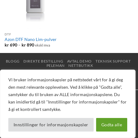
DTF
Azon DTF Nano Lim-pulver
Prisområde:
kr
690
–
kr
890
ekskl mva
kr 690
til
kr 890
BLOGG
DIREKTE BESTILLING
AVTAL DEMO
TEKNISK SUPPORT
PELEMAN
NETTBUTIKK
Copyright 2026 © Vizuell AS - Telefon 32 16 16 20 - E-post
Vi bruker informasjonskapsler på nettstedet vårt for å gi deg
mail@vizuell.no
den mest relevante opplevelsen. Ved å klikke på "Godta alle",
samtykker du til bruken av ALLE informasjonskapslene. Du
kan imidlertid gå til "Innstillinger for informasjonskapsler" for
å gi et kontrollert samtykke.
Innstillinger for informasjonskapsler
Godta alle