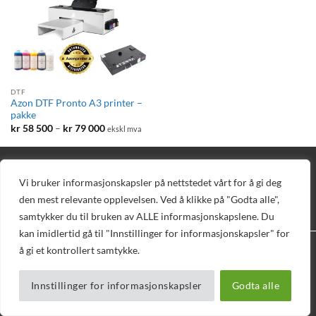
DTF
Azon DTF Pronto A3 printer –
pakke
Prisområde:
kr
58 500
–
kr
79 000
ekskl mva
kr 58
500
til
kr 79
BLOGG
DIREKTE BESTILLING
AVTAL DEMO
TEKNISK SUPPORT
000
PELEMAN
NETTBUTIKK
Vi bruker informasjonskapsler på nettstedet vårt for å gi deg
Copyright 2026 © Vizuell AS - Telefon 32 16 16 20 - E-post
den mest relevante opplevelsen. Ved å klikke på "Godta alle",
mail@vizuell.no
samtykker du til bruken av ALLE informasjonskapslene. Du
kan imidlertid gå til "Innstillinger for informasjonskapsler" for
å gi et kontrollert samtykke.
Innstillinger for informasjonskapsler
Godta alle