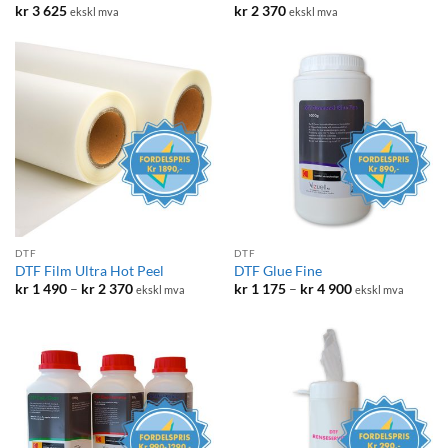
kr
3 625
kr
2 370
ekskl mva
ekskl mva
DTF
DTF
DTF Film Ultra Hot Peel
DTF Glue Fine
Prisområde:
Prisområde:
kr
1 490
–
kr
2 370
kr
1 175
–
kr
4 900
ekskl mva
ekskl mva
kr 1
kr 1
490
175
til
til
kr 2
kr 4
370
900