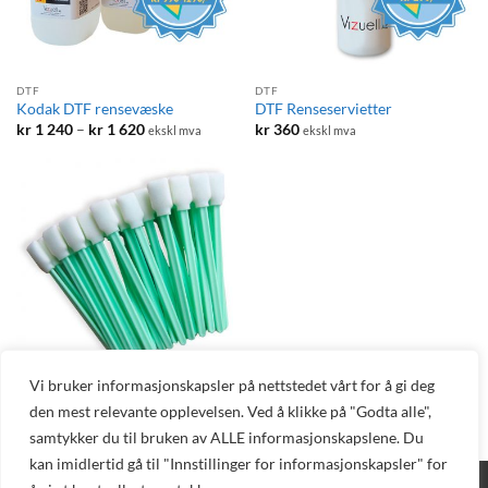
DTF
DTF
Kodak DTF rensevæske
DTF Renseservietter
Prisområde:
kr
1 240
–
kr
1 620
kr
360
ekskl mva
ekskl mva
kr 1
240
til
kr 1
620
Vi bruker informasjonskapsler på nettstedet vårt for å gi deg
DTF FORBRUKSARTIKLER
den mest relevante opplevelsen. Ved å klikke på "Godta alle",
DTF Rensepinner
kr
590
ekskl mva
samtykker du til bruken av ALLE informasjonskapslene. Du
kan imidlertid gå til "Innstillinger for informasjonskapsler" for