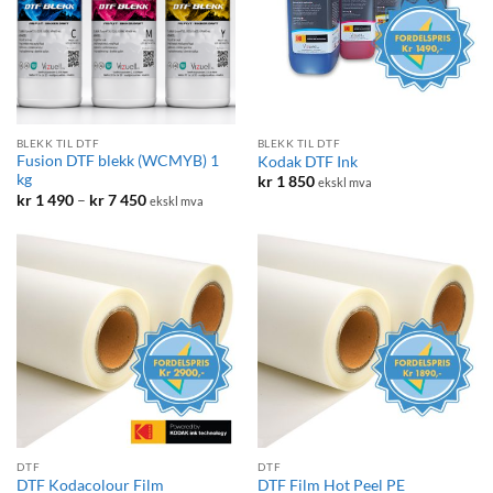
BLEKK TIL DTF
BLEKK TIL DTF
Fusion DTF blekk (WCMYB) 1
Kodak DTF Ink
kg
kr
1 850
ekskl mva
Prisområde:
kr
1 490
–
kr
7 450
ekskl mva
kr 1
490
til
kr 7
450
DTF
DTF
DTF Kodacolour Film
DTF Film Hot Peel PE