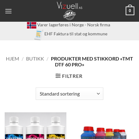
Skip
0
to
content
Varer lagerføres i Norge - Norsk firma
EHF Faktura til stat og kommune
HJEM
/
BUTIKK
/
PRODUKTER MED STIKKORD «TMT
DTF 60 PRO»
FILTRER