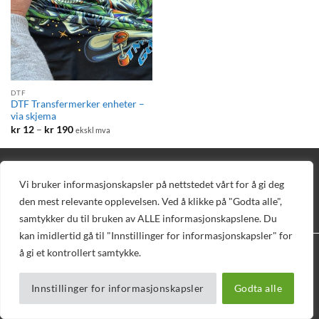
DTF
DTF Transfermerker enheter –
via skjema
Prisområde:
kr
12
–
kr
190
ekskl mva
kr 12
til
kr 190
BLOGG
DIREKTE BESTILLING
AVTAL DEMO
TEKNISK SUPPORT
PELEMAN
NETTBUTIKK
Vi bruker informasjonskapsler på nettstedet vårt for å gi deg
Copyright 2026 © Vizuell AS - Telefon 32 16 16 20 - E-post
den mest relevante opplevelsen. Ved å klikke på "Godta alle",
mail@vizuell.no
samtykker du til bruken av ALLE informasjonskapslene. Du
kan imidlertid gå til "Innstillinger for informasjonskapsler" for
å gi et kontrollert samtykke.
Innstillinger for informasjonskapsler
Godta alle