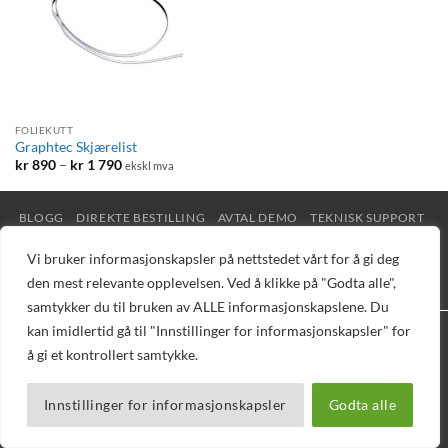
FOLIEKUTT
Graphtec Skjærelist
Prisområde:
kr
890
–
kr
1 790
ekskl mva
kr 890
til
kr 1
790
BLOGG
DIREKTE BESTILLING
AVTAL DEMO
TEKNISK SUPPORT
PELEMAN
NETTBUTIKK
Vi bruker informasjonskapsler på nettstedet vårt for å gi deg
Copyright 2026 © Vizuell AS - Telefon 32 16 16 20 - E-post
den mest relevante opplevelsen. Ved å klikke på "Godta alle",
mail@vizuell.no
samtykker du til bruken av ALLE informasjonskapslene. Du
kan imidlertid gå til "Innstillinger for informasjonskapsler" for
å gi et kontrollert samtykke.
Innstillinger for informasjonskapsler
Godta alle