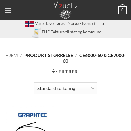
Skip
0
to
content
Varer lagerføres i Norge - Norsk firma
EHF Faktura til stat og kommune
HJEM
/
PRODUKT STØRRELSE
/
CE6000-60 & CE7000-
60
FILTRER