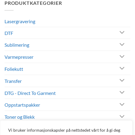
PRODUKTKATEGORIER
Sublimeringssokker
og
–
salg
Sokker
med
personlig
Lasergravering
design
og
logo
DTF
Sublimering
Varmepresser
Foliekutt
Transfer
DTG - Direct To Garment
Oppstartspakker
Toner og Blekk
Andre Produkter
Vi bruker informasjonskapsler på nettstedet vårt for å gi deg