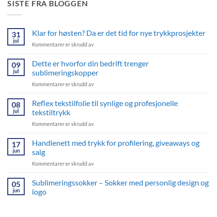
SISTE FRA BLOGGEN
Klar for høsten? Da er det tid for nye trykkprosjekter
31
jul
for
Kommentarer er skrudd av
Klar
for
Dette er hvorfor din bedrift trenger
09
høsten?
jul
sublimeringskopper
Da
for
Kommentarer er skrudd av
er
Dette
det
er
Reflex tekstilfolie til synlige og profesjonelle
tid
08
hvorfor
for
jul
tekstiltrykk
din
nye
for
Kommentarer er skrudd av
bedrift
trykkprosjekter
Reflex
trenger
tekstilfolie
Handlenett med trykk for profilering, giveaways og
sublimeringskopper
17
til
jun
salg
synlige
for
Kommentarer er skrudd av
og
Handlenett
profesjonelle
med
Sublimeringssokker – Sokker med personlig design og
tekstiltrykk
05
trykk
jun
logo
for
Ingen
profilering,
kommentarer
giveaways
til