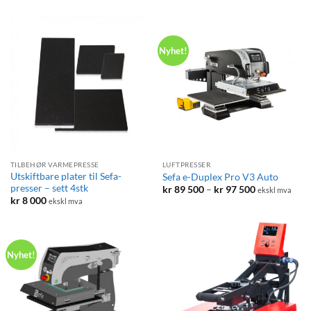
Nyhet!
TILBEHØR VARMEPRESSE
LUFTPRESSER
Utskiftbare plater til Sefa-
Sefa e-Duplex Pro V3 Auto
presser – sett 4stk
Prisområde:
kr
89 500
–
kr
97 500
ekskl mva
kr 89
kr
8 000
ekskl mva
500
til
kr 97
500
Nyhet!