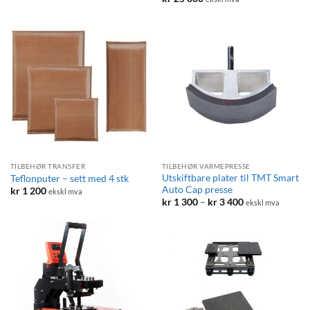
TILBEHØR TRANSFER
TILBEHØR VARMEPRESSE
Utskiftbare plater til TMT Smart
Teflonputer – sett med 4 stk
Auto Cap presse
kr
1 200
ekskl mva
Prisområde:
kr
1 300
–
kr
3 400
ekskl mva
kr 1
300
til
kr 3
400