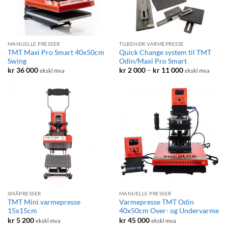
MANUELLE PRESSER
TILBEHØR VARMEPRESSE
TMT Maxi Pro Smart 40x50cm
Quick Change system til TMT
Swing
Odin/Maxi Pro Smart
Prisområde:
kr
36 000
kr
2 000
–
kr
11 000
ekskl mva
ekskl mva
kr 2
000
til
kr 11
000
SMÅPRESSER
MANUELLE PRESSER
TMT Mini varmepresse
Varmepresse TMT Odin
15x15cm
40x50cm Over- og Undervarme
kr
5 200
kr
45 000
ekskl mva
ekskl mva