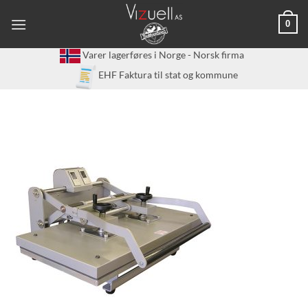
Skip
0
to
content
Varer lagerføres i Norge - Norsk firma
EHF Faktura til stat og kommune