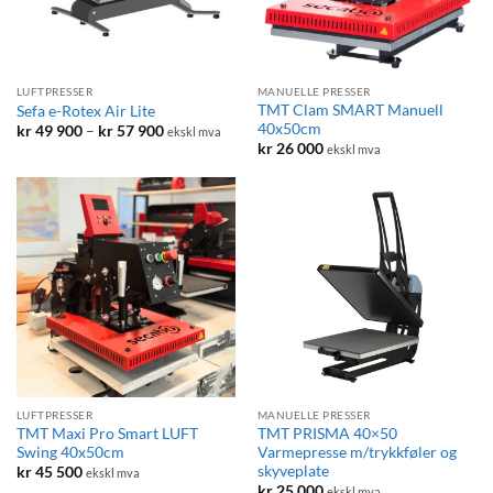
LUFTPRESSER
MANUELLE PRESSER
TMT Clam SMART Manuell
Sefa e-Rotex Air Lite
40x50cm
Prisområde:
kr
49 900
–
kr
57 900
ekskl mva
kr 49
kr
26 000
ekskl mva
900
til
kr 57
900
LUFTPRESSER
MANUELLE PRESSER
TMT Maxi Pro Smart LUFT
TMT PRISMA 40×50
Swing 40x50cm
Varmepresse m/trykkføler og
skyveplate
kr
45 500
ekskl mva
kr
25 000
ekskl mva