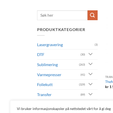
Søk
etter:
PRODUKTKATEGORIER
Lasergravering
(3)
DTF
(30)
Sublimering
(263)
+
Varmepresser
(41)
TRAN
TheM
Foliekutt
(329)
kr
1 
Transfer
(89)
DTG - Direct To Garment
(14)
Vi bruker informasjonskapsler på nettstedet vårt for å gi deg