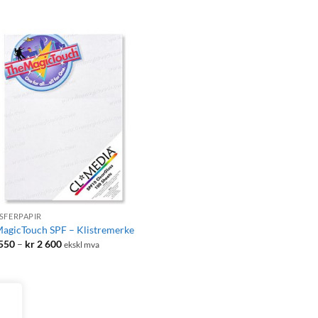
SFERPAPIR
agicTouch SPF – Klistremerke
Prisområde:
550
–
kr
2 600
ekskl mva
kr 1
550
til
kr 2
600