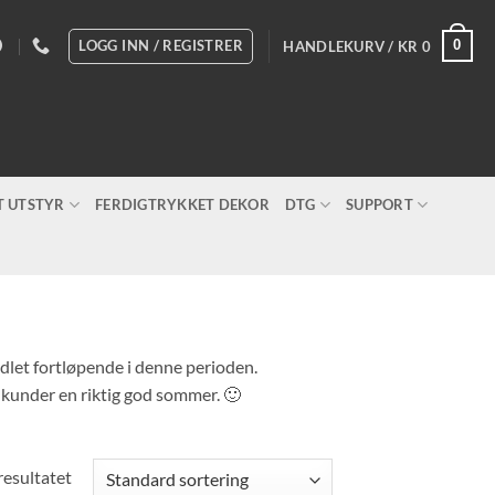
LOGG INN / REGISTRER
0
HANDLEKURV /
KR
0
T UTSTYR
FERDIGTRYKKET DEKOR
DTG
SUPPORT
andlet fortløpende i denne perioden.
e kunder en riktig god sommer. 🙂
resultatet