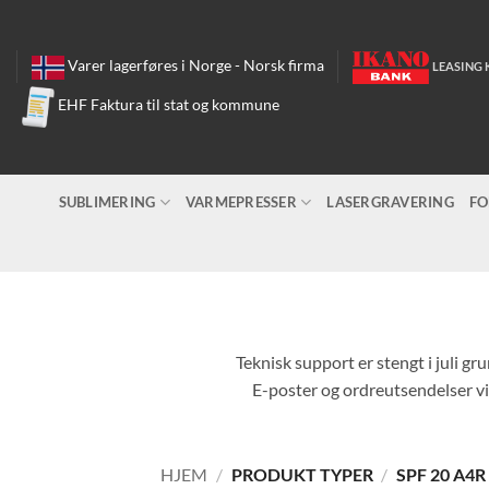
Skip
to
content
Varer lagerføres i Norge - Norsk firma
LEASING 
EHF Faktura til stat og kommune
SUBLIMERING
VARMEPRESSER
LASERGRAVERING
FO
Teknisk support er stengt i juli gr
E-poster og ordreutsendelser vil
HJEM
/
PRODUKT TYPER
/
SPF 20 A4