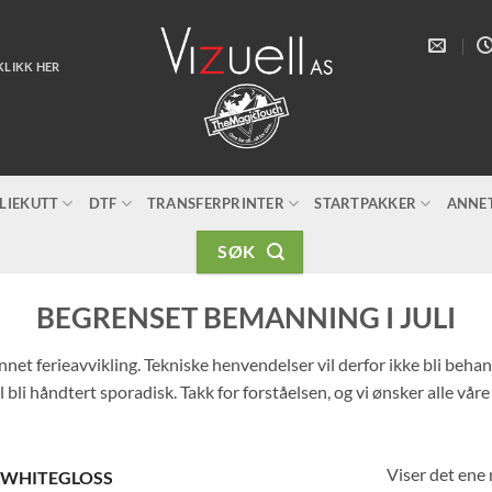
KLIKK HER
LIEKUTT
DTF
TRANSFERPRINTER
STARTPAKKER
ANNE
SØK
BEGRENSET BEMANNING I JULI
unnet ferieavvikling. Tekniske henvendelser vil derfor ikke bli beh
 bli håndtert sporadisk. Takk for forståelsen, og vi ønsker alle vår
Viser det ene 
R WHITEGLOSS