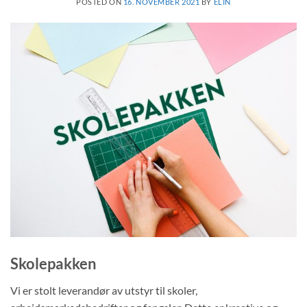
POSTED ON
16. NOVEMBER 2021
BY
ELIN
Skolepakken
Vi er stolt leverandør av utstyr til skoler,