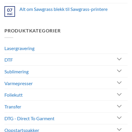
Ingen
profilering,
kommentarer
Alt om Sawgrass blekk til Sawgrass-printere
giveaways
07
til
Sublimeringssokker
og
mai
Ingen
–
salg
kommentarer
Sokker
til
med
Alt
personlig
PRODUKTKATEGORIER
om
design
Sawgrass
og
blekk
logo
til
Sawgrass-
Lasergravering
printere
DTF
Sublimering
Varmepresser
Foliekutt
Transfer
DTG - Direct To Garment
Oppstartspakker