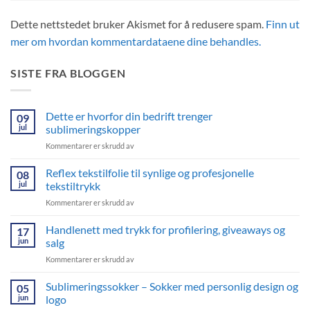
Dette nettstedet bruker Akismet for å redusere spam.
Finn ut
mer om hvordan kommentardataene dine behandles.
SISTE FRA BLOGGEN
Dette er hvorfor din bedrift trenger
09
jul
sublimeringskopper
for
Kommentarer er skrudd av
Dette
er
Reflex tekstilfolie til synlige og profesjonelle
08
hvorfor
jul
tekstiltrykk
din
for
Kommentarer er skrudd av
bedrift
Reflex
trenger
tekstilfolie
Handlenett med trykk for profilering, giveaways og
sublimeringskopper
17
til
jun
salg
synlige
for
Kommentarer er skrudd av
og
Handlenett
profesjonelle
med
Sublimeringssokker – Sokker med personlig design og
tekstiltrykk
05
trykk
jun
logo
for