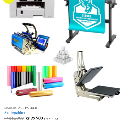
MAKERSPACE PAKKER
Skolepakken
Opprinnelig
Nåværende
kr
111 000
kr
99 900
ekskl mva
pris
pris
var:
er:
kr 111
kr 99