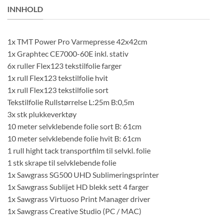
INNHOLD
1x TMT Power Pro Varmepresse 42x42cm
1x Graphtec CE7000-60E inkl. stativ
6x ruller Flex123 tekstilfolie farger
1x rull Flex123 tekstilfolie hvit
1x rull Flex123 tekstilfolie sort
Tekstilfolie Rullstørrelse L:25m B:0,5m
3x stk plukkeverktøy
10 meter selvklebende folie sort B: 61cm
10 meter selvklebende folie hvit B: 61cm
1 rull hight tack transportfilm til selvkl. folie
1 stk skrape til selvklebende folie
1x Sawgrass SG500 UHD Sublimeringsprinter
1x Sawgrass Sublijet HD blekk sett 4 farger
1x Sawgrass Virtuoso Print Manager driver
1x Sawgrass Creative Studio (PC / MAC)