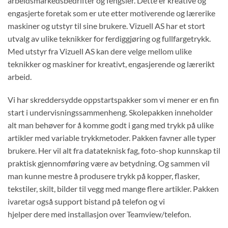
arbeidsmarkedsbedrifter og fengsler. Dette er kreative og
engasjerte foretak som er ute etter motiverende og lærerike
maskiner og utstyr til sine brukere. Vizuell AS har et stort
utvalg av ulike teknikker for ferdiggjøring og fullfargetrykk.
Med utstyr fra Vizuell AS kan dere velge mellom ulike
teknikker og maskiner for kreativt, engasjerende og lærerikt
arbeid.
Vi har skreddersydde oppstartspakker som vi mener er en fin
start i undervisningssammenheng. Skolepakken inneholder
alt man behøver for å komme godt i gang med trykk på ulike
artikler med variable trykkmetoder. Pakken favner alle typer
brukere. Her vil alt fra datateknisk fag, foto-shop kunnskap til
praktisk gjennomføring være av betydning. Og sammen vil
man kunne mestre å produsere trykk på kopper, flasker,
tekstiler, skilt, bilder til vegg med mange flere artikler. Pakken
ivaretar også support bistand på telefon og vi
hjelper dere med installasjon over Teamview/telefon.