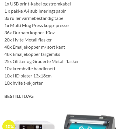
1x USB print-kabel og strømkabel
1 x pakke A4 sublimeringspapir
3x ruller varmebestandig tape
1x Multi Mug Press kopp-presse
36x Durham kopper 10oz
20x Hvite Metall flasker
48x Emaljekopper m/ sort kant
48x Emaljekopper fargemiks
25x Glitter og Graderte Metall flasker
10x kremhvite handlenett
10x HD plater 13x18cm
10x hvite t-skjorter
BESTILL IDAG
-10%