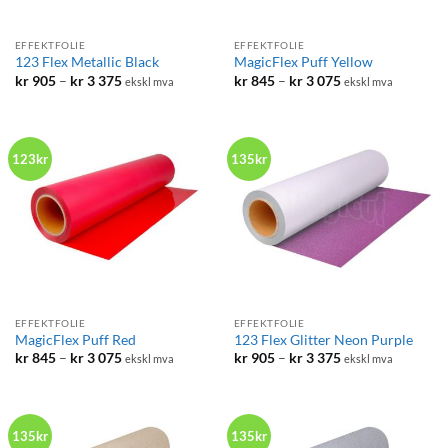
EFFEKTFOLIE
EFFEKTFOLIE
123 Flex Metallic Black
MagicFlex Puff Yellow
Prisområde:
Prisområde:
kr
905
–
kr
3 375
kr
845
–
kr
3 075
ekskl mva
ekskl mva
kr 905
kr 845
til
til
kr 3
kr 3
375
075
123kr
135kr
EFFEKTFOLIE
EFFEKTFOLIE
MagicFlex Puff Red
123 Flex Glitter Neon Purple
Prisområde:
Prisområde:
kr
845
–
kr
3 075
kr
905
–
kr
3 375
ekskl mva
ekskl mva
kr 845
kr 905
til
til
kr 3
kr 3
075
375
135kr
135kr