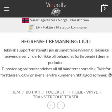
Skip
0
to
content
Varer lagerføres i Norge - Norsk firma
EHF Faktura til stat og kommune
BEGRENSET BEMANNING I JULI
Teknisk support er stengt i juli grunnet ferieavvikling. Tekniske
henvendelser vil derfor ikke bli behandlet fortløpende i denne
perioden.
E-poster og ordreutsendelser vil bli håndtert sporadisk. Takk for
forståelsen, og vi ønsker alle våre kunder en riktig god sommer. 🙂
HJEM
/
BUTIKK
/
FOLIEKUTT
/
FOLIE - VINYL
/
TRANSFERFOLIE TEKSTIL