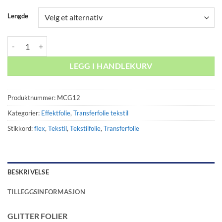
Lengde
123 Flex Glitter Grey antall
LEGG I HANDLEKURV
Produktnummer:
MCG12
Kategorier:
Effektfolie
,
Transferfolie tekstil
Stikkord:
flex
,
Tekstil
,
Tekstilfolie
,
Transferfolie
BESKRIVELSE
TILLEGGSINFORMASJON
GLITTER FOLIER