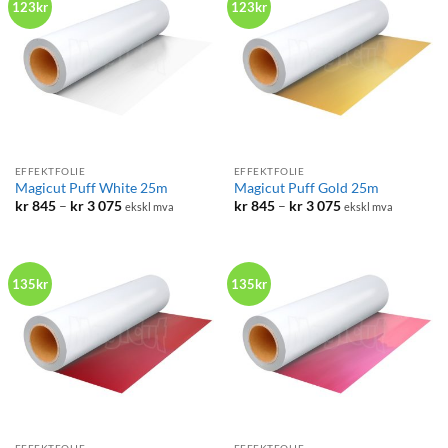
123kr
123kr
EFFEKTFOLIE
EFFEKTFOLIE
Magicut Puff White 25m
Magicut Puff Gold 25m
Prisområde:
Prisområde:
kr
845
–
kr
3 075
kr
845
–
kr
3 075
ekskl mva
ekskl mva
kr 845
kr 845
til
til
kr 3
kr 3
075
075
135kr
135kr