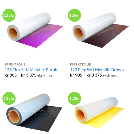
135kr
135kr
EFFEKTFOLIE
EFFEKTFOLIE
123 Flex Soft Metallic Purple
123 Flex Soft Metallic Brown
Prisområde:
Prisområde:
kr
905
–
kr
3 375
kr
905
–
kr
3 375
ekskl mva
ekskl mva
kr 905
kr 905
til
til
kr 3
kr 3
375
375
135kr
123kr