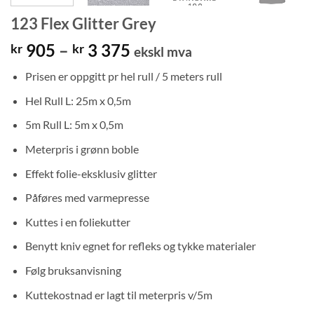
123 Flex Glitter Grey
Prisområde:
905
–
3 375
kr
kr
ekskl mva
kr 905
Prisen er oppgitt pr hel rull / 5 meters rull
til
kr 3
Hel Rull L: 25m x 0,5m
375
5m Rull L: 5m x 0,5m
Meterpris i grønn boble
Effekt folie-eksklusiv glitter
Påføres med varmepresse
Kuttes i en foliekutter
Benytt kniv egnet for refleks og tykke materialer
Følg bruksanvisning
Kuttekostnad er lagt til meterpris v/5m