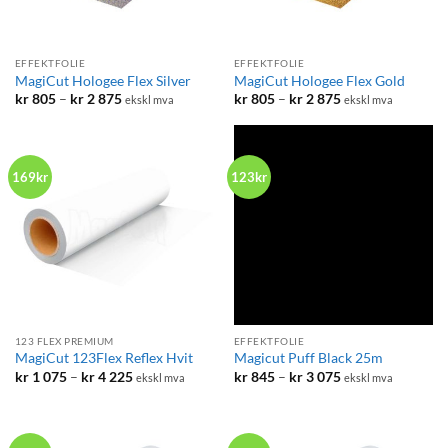
EFFEKTFOLIE
EFFEKTFOLIE
MagiCut Hologee Flex Silver
MagiCut Hologee Flex Gold
Prisområde:
Prisområde:
kr
805
–
kr
2 875
kr
805
–
kr
2 875
ekskl mva
ekskl mva
kr 805
kr 805
til
til
kr 2
kr 2
875
875
169kr
123kr
123 FLEX PREMIUM
EFFEKTFOLIE
MagiCut 123Flex Reflex Hvit
Magicut Puff Black 25m
Prisområde:
Prisområde:
kr
1 075
–
kr
4 225
kr
845
–
kr
3 075
ekskl mva
ekskl mva
kr 1
kr 845
075
til
til
kr 3
kr 4
075
225