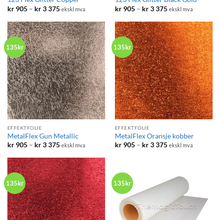
Prisområde:
Prisområde:
kr
905
–
kr
3 375
kr
905
–
kr
3 375
ekskl mva
ekskl mva
kr 905
kr 905
til
til
kr 3
kr 3
375
375
135kr
135kr
EFFEKTFOLIE
EFFEKTFOLIE
MetalFlex Gun Metallic
MetalFlex Oransje kobber
Prisområde:
Prisområde:
kr
905
–
kr
3 375
kr
905
–
kr
3 375
ekskl mva
ekskl mva
kr 905
kr 905
til
til
kr 3
kr 3
375
375
135kr
135kr