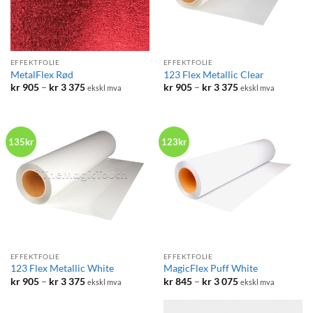
EFFEKTFOLIE
EFFEKTFOLIE
MetalFlex Rød
123 Flex Metallic Clear
Prisområde:
Prisområde:
kr
905
–
kr
3 375
kr
905
–
kr
3 375
ekskl mva
ekskl mva
kr 905
kr 905
til
til
kr 3
kr 3
375
375
135kr
123kr
EFFEKTFOLIE
EFFEKTFOLIE
123 Flex Metallic White
MagicFlex Puff White
Prisområde:
Prisområde:
kr
905
–
kr
3 375
kr
845
–
kr
3 075
ekskl mva
ekskl mva
kr 905
kr 845
til
til
kr 3
kr 3