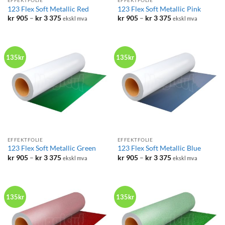
EFFEKTFOLIE
EFFEKTFOLIE
123 Flex Soft Metallic Red
123 Flex Soft Metallic Pink
Prisområde:
Prisområde:
kr
905
–
kr
3 375
kr
905
–
kr
3 375
ekskl mva
ekskl mva
kr 905
kr 905
til
til
kr 3
kr 3
375
375
135kr
135kr
EFFEKTFOLIE
EFFEKTFOLIE
123 Flex Soft Metallic Green
123 Flex Soft Metallic Blue
Prisområde:
Prisområde:
kr
905
–
kr
3 375
kr
905
–
kr
3 375
ekskl mva
ekskl mva
kr 905
kr 905
til
til
kr 3
kr 3
375
375
135kr
135kr