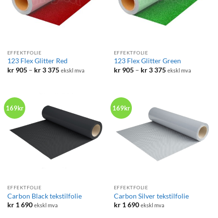
EFFEKTFOLIE
EFFEKTFOLIE
123 Flex Glitter Red
123 Flex Glitter Green
Prisområde:
Prisområde:
kr
905
–
kr
3 375
kr
905
–
kr
3 375
ekskl mva
ekskl mva
kr 905
kr 905
til
til
kr 3
kr 3
375
375
169kr
169kr
EFFEKTFOLIE
EFFEKTFOLIE
Carbon Black tekstilfolie
Carbon Silver tekstilfolie
kr
1 690
kr
1 690
ekskl mva
ekskl mva