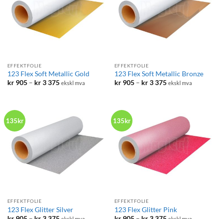
EFFEKTFOLIE
EFFEKTFOLIE
123 Flex Soft Metallic Gold
123 Flex Soft Metallic Bronze
Prisområde:
Prisområde:
kr
905
–
kr
3 375
kr
905
–
kr
3 375
ekskl mva
ekskl mva
kr 905
kr 905
til
til
kr 3
kr 3
375
375
135kr
135kr
EFFEKTFOLIE
EFFEKTFOLIE
123 Flex Glitter Silver
123 Flex Glitter Pink
Prisområde:
Prisområde:
kr
905
–
kr
3 375
kr
905
–
kr
3 375
ekskl mva
ekskl mva