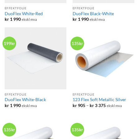
EFFEKTFOLIE
EFFEKTFOLIE
DuoFlex White-Red
DuoFlex Black-White
kr
1 990
kr
1 990
ekskl mva
ekskl mva
199kr
135kr
EFFEKTFOLIE
EFFEKTFOLIE
DuoFlex White-Black
123 Flex Soft Metallic Silver
Prisområde:
kr
1 990
kr
905
–
kr
3 375
ekskl mva
ekskl mva
kr 905
til
kr 3
375
135kr
135kr