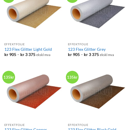
EFFEKTFOLIE
EFFEKTFOLIE
123 Flex Glitter Light Gold
123 Flex Glitter Grey
Prisområde:
Prisområde:
kr
905
–
kr
3 375
kr
905
–
kr
3 375
ekskl mva
ekskl mva
kr 905
kr 905
til
til
kr 3
kr 3
375
375
135kr
135kr
EFFEKTFOLIE
EFFEKTFOLIE
123 Flex Glitter Copper
123 Flex Glitter Black Gold