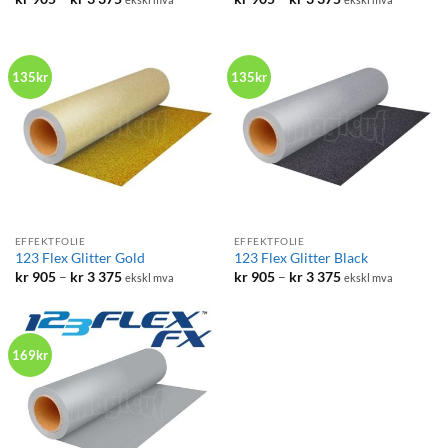
kr 905
kr 905
til
til
kr 3
kr 3
375
375
135kr
135kr
EFFEKTFOLIE
EFFEKTFOLIE
123 Flex Glitter Gold
123 Flex Glitter Black
Prisområde:
Prisområde:
kr
905
–
kr
3 375
kr
905
–
kr
3 375
ekskl mva
ekskl mva
kr 905
kr 905
til
til
kr 3
kr 3
375
375
169kr