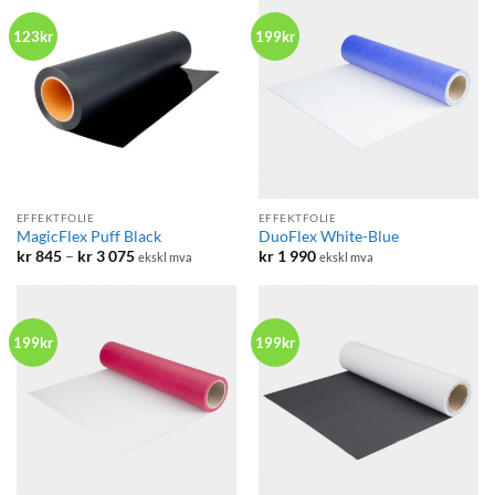
375
075
123kr
199kr
EFFEKTFOLIE
EFFEKTFOLIE
MagicFlex Puff Black
DuoFlex White-Blue
Prisområde:
kr
845
–
kr
3 075
kr
1 990
ekskl mva
ekskl mva
kr 845
til
kr 3
075
199kr
199kr