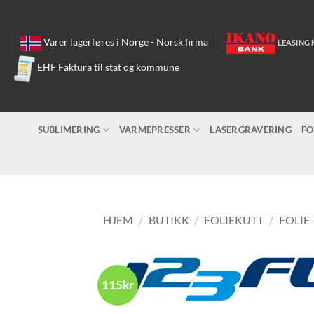
Skip
to
content
Varer lagerføres i Norge - Norsk firma
LEASING 
EHF Faktura til stat og kommune
SUBLIMERING
VARMEPRESSER
LASERGRAVERING
FO
HJEM
/
BUTIKK
/
FOLIEKUTT
/
FOLIE 
115kr