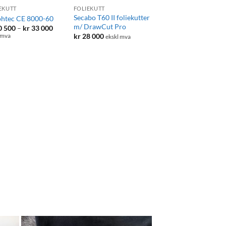
EKUTT
FOLIEKUTT
Secabo T60 II foliekutter
htec CE 8000-60
m/ DrawCut Pro
Prisområde:
0 500
–
kr
33 000
kr 30
kr
28 000
 mva
ekskl mva
500
til
kr 33
000