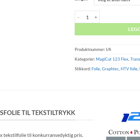
MagiCut 123Flex Sort antall
LEG
Produktnummer:
I/A
Kategorier:
MagiCut 123 Flex
,
Trans
Stikkord:
Folie
,
Graphtec
,
HTV folie
,
FOLIE TIL TEKSTILTRYKK
tekstilfolie til konkurransedyktig pris.