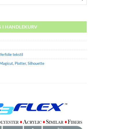
G I HANDLEKURV
ferfolie tekstil
Magicut
,
Plotter
,
Silhouette