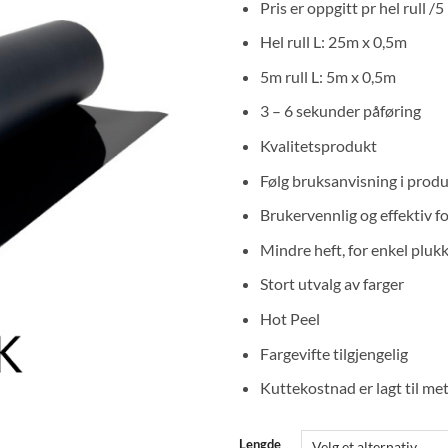
Pris er oppgitt pr hel rull /5
til
kr 
Hel rull L: 25m x 0,5m
87
5m rull L: 5m x 0,5m
3 – 6 sekunder påføring
Kvalitetsprodukt
Følg bruksanvisning i prod
Brukervennlig og effektiv fo
Mindre heft, for enkel pluk
Stort utvalg av farger
Hot Peel
Fargevifte tilgjengelig
Kuttekostnad er lagt til me
Lengde