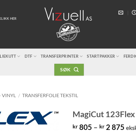
KLIKK HER
LIEKUTT
DTF
TRANSFERPRINTER
STARTPAKKER
FERD
SØK
- VINYL
/
TRANSFERFOLIE TEKSTIL
MagiCut 123Flex 
Pri
805
–
2 875
kr
kr
eks
kr 