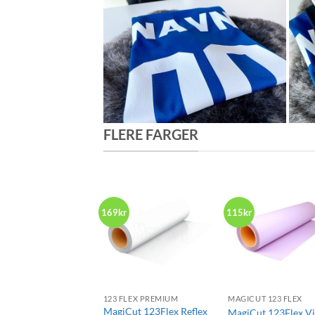
FLERE FARGER
169kr
115kr
+
+
123 FLEX PREMIUM
MAGICUT 123 FLEX
MagiCut 123Flex Reflex
MagiCut 123Flex Vi