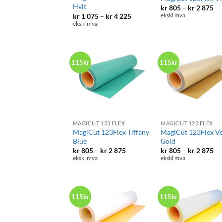
Hvit
Pr
kr
805
–
kr
2 875
kr
Prisområde:
kr
1 075
–
kr
4 225
ekskl mva
til
kr 1
ekskl mva
kr
075
87
til
kr 4
225
115kr
115kr
+
+
MAGICUT 123 FLEX
MAGICUT 123 FLEX
MagiCut 123Flex Tiffany
MagiCut 123Flex V
Blue
Gold
Prisområde:
Pr
kr
805
–
kr
2 875
kr
805
–
kr
2 875
kr 805
kr
ekskl mva
ekskl mva
til
til
kr 2
kr
875
87
115kr
115kr