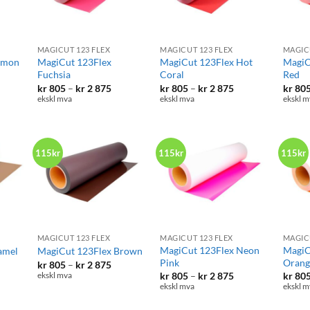
+
+
+
MAGICUT 123 FLEX
MAGICUT 123 FLEX
MAGIC
emon
MagiCut 123Flex
MagiCut 123Flex Hot
MagiC
Fuchsia
Coral
Red
isområde:
Prisområde:
Prisområde:
kr
805
–
kr
2 875
kr
805
–
kr
2 875
kr
80
 805
kr 805
kr 805
ekskl mva
ekskl mva
ekskl m
til
til
 2
kr 2
kr 2
5
875
875
115kr
115kr
115kr
+
+
+
MAGICUT 123 FLEX
MAGICUT 123 FLEX
MAGIC
MagiCut 123Flex Neon
MagiC
amel
MagiCut 123Flex Brown
Pink
Orang
isområde:
Prisområde:
kr
805
–
kr
2 875
 805
kr 805
Prisområde:
kr
805
–
kr
2 875
kr
80
ekskl mva
til
kr 805
ekskl mva
ekskl m
 2
kr 2
til
5
875
kr 2