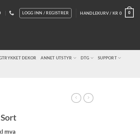
LOGG INN / REGISTRER
0
HANDLEKURV /
KR
0
IGTRYKKET DEKOR
ANNET UTSTYR
DTG
SUPPORT
Sort
sområde:
kl mva
805