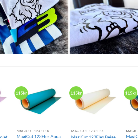
115kr
115kr
115kr
+
+
+
MAGICUT 123 FLEX
MAGICUT 123 FLEX
MAGIC
MagiCut 123Flex Aqua
MagiC
olet
MagiCut 123Flex Beige