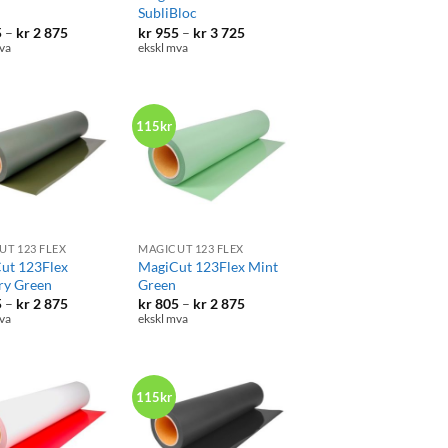
SubliBloc
Prisområde:
Prisområde:
5
–
kr
2 875
kr
955
–
kr
3 725
kr 805
kr 955
va
ekskl mva
til
til
kr 2
kr 3
875
725
115kr
+
UT 123 FLEX
MAGICUT 123 FLEX
ut 123Flex
MagiCut 123Flex Mint
ry Green
Green
Prisområde:
Prisområde:
5
–
kr
2 875
kr
805
–
kr
2 875
kr 805
kr 805
va
ekskl mva
til
til
kr 2
kr 2
875
875
115kr