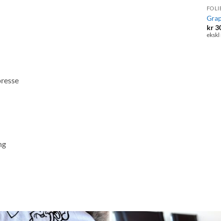
FOLI
Grap
kr
3
ekskl
presse
ng