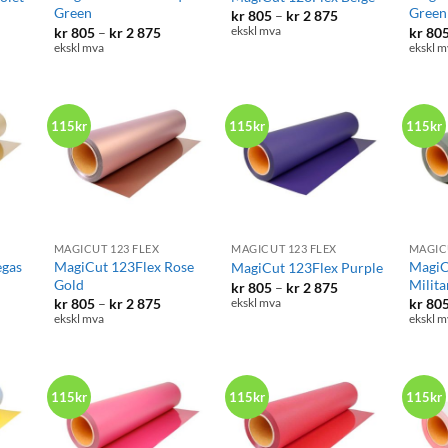
Green
Green
isområde:
Prisområde:
kr
805
–
kr
2 875
 805
kr 805
Prisområde:
kr
805
–
kr
2 875
kr
80
ekskl mva
til
kr 805
ekskl mva
ekskl m
 2
kr 2
til
5
875
kr 2
875
115kr
115kr
115kr
+
+
+
MAGICUT 123 FLEX
MAGICUT 123 FLEX
MAGIC
egas
MagiCut 123Flex Rose
MagiC
MagiCut 123Flex Purple
Gold
Milita
Prisområde:
kr
805
–
kr
2 875
kr 805
isområde:
Prisområde:
kr
805
–
kr
2 875
kr
80
ekskl mva
til
 805
kr 805
ekskl mva
ekskl m
kr 2
til
875
 2
kr 2
5
875
115kr
115kr
115kr