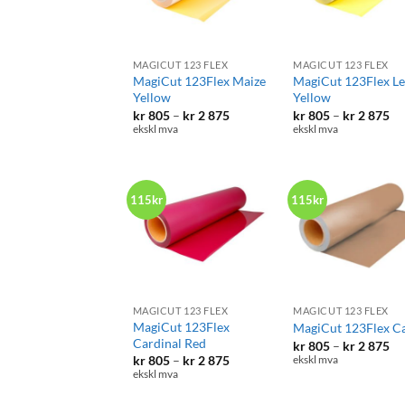
+
+
MAGICUT 123 FLEX
MAGICUT 123 FLEX
MagiCut 123Flex Maize
MagiCut 123Flex L
Yellow
Yellow
Prisområde:
Pr
kr
805
–
kr
2 875
kr
805
–
kr
2 875
kr 805
kr
ekskl mva
ekskl mva
til
til
kr 2
kr
875
87
115kr
115kr
+
+
MAGICUT 123 FLEX
MAGICUT 123 FLEX
MagiCut 123Flex
MagiCut 123Flex C
Cardinal Red
Pr
kr
805
–
kr
2 875
kr
Prisområde:
kr
805
–
kr
2 875
ekskl mva
til
kr 805
ekskl mva
kr
til
87
kr 2