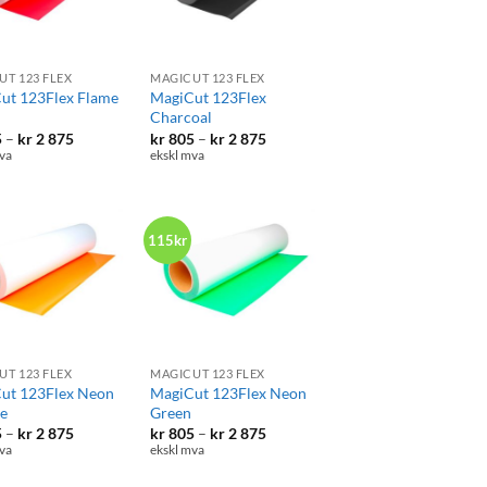
+
UT 123 FLEX
MAGICUT 123 FLEX
ut 123Flex Flame
MagiCut 123Flex
Charcoal
Prisområde:
Prisområde:
5
–
kr
2 875
kr
805
–
kr
2 875
kr 805
kr 805
va
ekskl mva
til
til
kr 2
kr 2
875
875
115kr
+
UT 123 FLEX
MAGICUT 123 FLEX
ut 123Flex Neon
MagiCut 123Flex Neon
e
Green
Prisområde:
Prisområde:
5
–
kr
2 875
kr
805
–
kr
2 875
kr 805
kr 805
va
ekskl mva
til
til
kr 2
kr 2