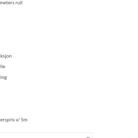
 meters rull
2
5
uksjon
lie
king
terspris v/ 5m