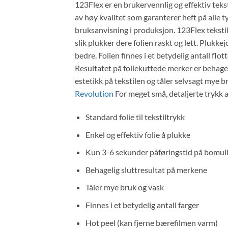
123Flex er en brukervennlig og effektiv tekst
av høy kvalitet som garanterer heft på alle ty
bruksanvisning i produksjon. 123Flex tekstilfo
slik plukker dere folien raskt og lett. Plukke
bedre. Folien finnes i et betydelig antall flot
Resultatet på foliekuttede merker er behage
estetikk på tekstilen og tåler selvsagt mye b
Revolution
For meget små, detaljerte trykk a
Standard folie til tekstiltrykk
Enkel og effektiv folie å plukke
Kun 3-6 sekunder påføringstid på bomul
Behagelig sluttresultat på merkene
Tåler mye bruk og vask
Finnes i et betydelig antall farger
Hot peel (kan fjerne bærefilmen varm)