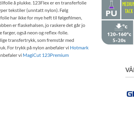
ilfolie å plukke. 123Flex er en transferfolie
per tekstiler (unntatt nylon). Følg
lie har ikke for mye heft til følgefilmen,
jobben er flaskehalsen, jo raskere det går jo
te farger, også neon og reflex-folie.
lige transfertrykk, som fremstår med
ruk. For trykk på nylon anbefaler vi
Hotmark
nbefaler vi
MagiCut 123Premium
VÅ
l