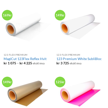
169kr
149kr
123 FLEX PREMIUM
123 FLEX PREMIUM
MagiCut 123Flex Reflex Hvit
123 Premium White SubliBloc
Prisområde:
kr
1 075
–
kr
4 225
kr
3 725
ekskl mva
ekskl mva
kr 1
075
til
kr 4
225
149kr
125kr