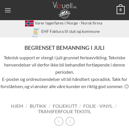
Skip
0
to
content
Varer lagerføres i Norge - Norsk firma
EHF Faktura til stat og kommune
BEGRENSET BEMANNING I JULI
Teknisk support er stengt i juli grunnet ferieavvikling. Tekniske
henvendelser vil derfor ikke bli behandlet fortløpende i denne
perioden.
E-poster og ordreutsendelser vil bli håndtert sporadisk. Takk for
forståelsen, og vi ønsker alle våre kunder en riktig god sommer. 🙂
HJEM
/
BUTIKK
/
FOLIEKUTT
/
FOLIE - VINYL
/
TRANSFERFOLIE TEKSTIL