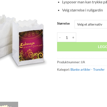
Lysposer man kan trykke p
ti
k
Velg størrelse i rullgardin
Størrelse
CandLight antall
LEG
Produktnummer:
I/A
Kategori:
Blanke artikler - Transfer