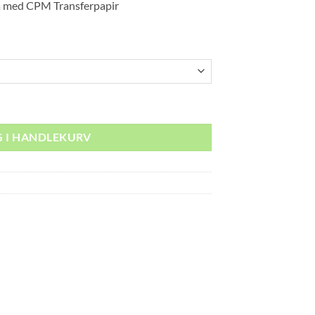
å med CPM Transferpapir
l
r 16.20
G I HANDLEKURV