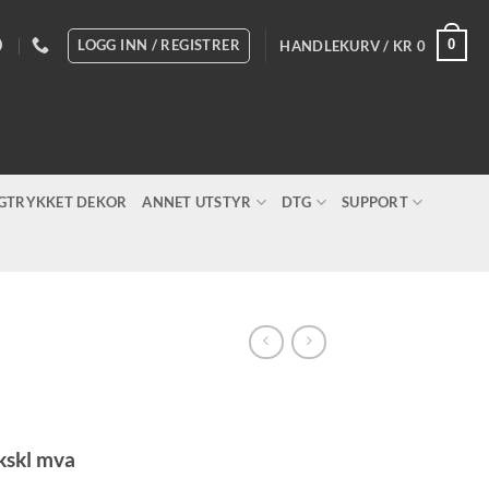
LOGG INN / REGISTRER
0
HANDLEKURV /
KR
0
IGTRYKKET DEKOR
ANNET UTSTYR
DTG
SUPPORT
risområde:
kskl mva
r 12.60