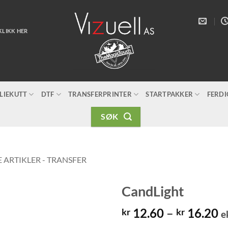
KLIKK HER
LIEKUTT
DTF
TRANSFERPRINTER
STARTPAKKER
FERD
SØK
 ARTIKLER - TRANSFER
CandLight
P
12.60
–
16.20
kr
kr
e
k