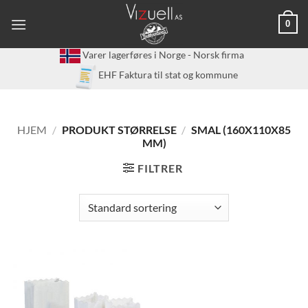
Skip
0
to
content
Varer lagerføres i Norge - Norsk firma
EHF Faktura til stat og kommune
HJEM
/
PRODUKT STØRRELSE
/
SMAL (160X110X85
MM)
FILTRER