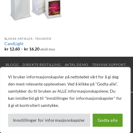
BLANKE ARTIKLER - TRANSFER
CandLight
Prisområde:
kr
12.60
–
kr
16.20
ekskl mva
kr 12.60
til
kr 16.20
BLOGG
DIREKTE BESTILLING
AVTAL DEMO
TEKNISK SUPPORT
PELEMAN
NETTBUTIKK
Vi bruker informasjonskapsler på nettstedet vårt for å gi deg
Copyright 2026 © Vizuell AS - Telefon 32 16 16 20 - E-post
den mest relevante opplevelsen. Ved å klikke på "Godta alle",
mail@vizuell.no
samtykker du til bruken av ALLE informasjonskapslene. Du
kan imidlertid gå til "Innstillinger for informasjonskapsler" for
å gi et kontrollert samtykke.
Innstillinger for informasjonskapsler
Godta alle