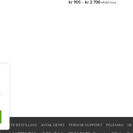
kr 905
Prisområde:
kr
905
–
kr
2 700
ekskl mva
til
kr 905
kr 2
til
700
kr 2
700
r
DIREKTE BESTILLING
AVTAL DEMO
TEKNISK SUPPORT
PELEMAN
NE