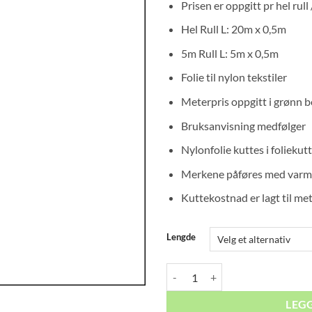
Prisen er oppgitt pr hel rull 
til
kr 
Hel Rull L: 20m x 0,5m
38
5m Rull L: 5m x 0,5m
Folie til nylon tekstiler
Meterpris oppgitt i grønn b
Bruksanvisning medfølger
Nylonfolie kuttes i foliekut
Merkene påføres med varm
Kuttekostnad er lagt til me
Lengde
Nylon Flex White Tekstilfolie anta
LEG