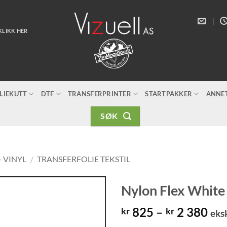
KLIKK HER
LIEKUTT
DTF
TRANSFERPRINTER
STARTPAKKER
ANNE
SØK
- VINYL
/
TRANSFERFOLIE TEKSTIL
Nylon Flex White 
Pri
825
–
2 380
kr
kr
eks
kr 