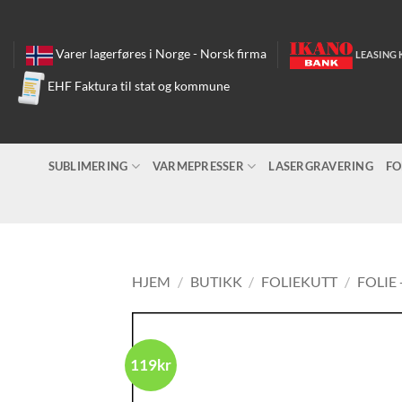
Skip
to
content
Varer lagerføres i Norge - Norsk firma
LEASING 
EHF Faktura til stat og kommune
SUBLIMERING
VARMEPRESSER
LASERGRAVERING
FO
HJEM
/
BUTIKK
/
FOLIEKUTT
/
FOLIE 
119kr