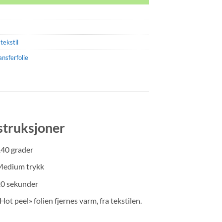
tekstil
ansferfolie
struksjoner
40 grader
edium trykk
0 sekunder
Hot peel» folien fjernes varm, fra tekstilen.