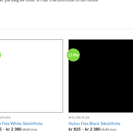
119kr
+
N FLEX
NYLON FLEX
 Flex White Tekstilfolie
Nylon Flex Black Tekstilfolie
Prisområde:
Prisområde:
5
–
kr
2 380
kr
825
–
kr
2 380
ekskl mva
ekskl mva
kr 825
kr 825