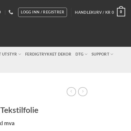
LOGG INN / REGISTRER
0
HANDLEKURV /
KR
0
T UTSTYR
FERDIGTRYKKET DEKOR
DTG
SUPPORT
Tekstilfolie
sområde:
kl mva
825