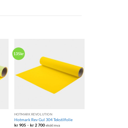
135kr
+
HOTMARK REVOLUTION
Hotmark Rev Gul 304 Tekstilfolie
Prisområde:
kr
905
–
kr
2 700
ekskl mva