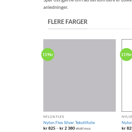
anledninger.
FLERE FARGER
119kr
119kr
+
+
NYLON FLEX
NYLO
Nylon Flex Silver Tekstilfolie
Nylon
Prisområde:
kr
825
–
kr
2 380
kr
82
ekskl mva
kr 825