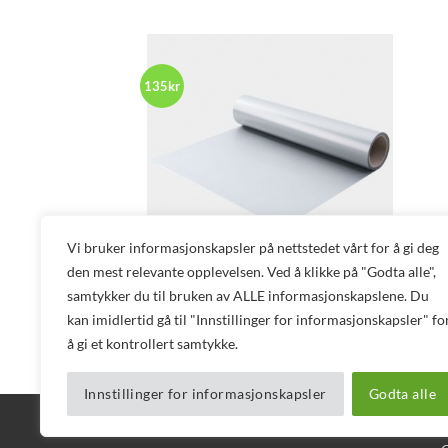
kr 905
til
kr 2
700
135kr
Vi bruker informasjonskapsler på nettstedet vårt for å gi deg
+
den mest relevante opplevelsen. Ved å klikke på "Godta alle",
samtykker du til bruken av ALLE informasjonskapslene. Du
HOTMARK REVOLUTION
Hotmark Rev Silver 323 Tekstilfolie
kan imidlertid gå til "Innstillinger for informasjonskapsler" fo
Prisområde:
kr
905
–
kr
2 700
ekskl mva
å gi et kontrollert samtykke.
kr 905
til
kr 2
700
Innstillinger for informasjonskapsler
Godta alle
BLOGG