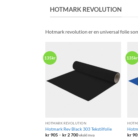
til
HOTMARK REVOLUTION
kr 2
380
Hotmark revolution er en universal folie so
135kr
135kr
+
+
HOTMARK REVOLUTION
HOTM
Hotmark Rev Black 303 Tekstilfolie
Hotma
Prisområde:
kr
905
–
kr
2 700
kr
90
ekskl mva