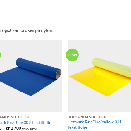
til
til
kr 2
kr 2
380
380
m også kan brukes på nylon.
135kr
+
ARK REVOLUTION
HOTMARK REVOLUTION
Hotmark Rev Fluo Yellow 311
rk Rev Blue 309 Tekstilfolie
Tekstilfolie
Prisområde:
5
–
kr
2 700
ekskl mva