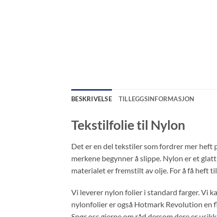
BESKRIVELSE
TILLEGGSINFORMASJON
Tekstilfolie til Nylon
Det er en del tekstiler som fordrer mer heft
merkene begynner å slippe. Nylon er et glatt 
materialet er fremstilt av olje. For å få heft 
Vi leverer nylon folier i standard farger. Vi ka
nylonfolier er også Hotmark Revolution en fl
Spør oss gjerne om råd dersom dere er usikker 