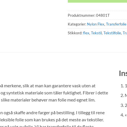
Produktnummer:
04801T
Kategorier:
Nylon Flex
,
Transferfolie 
Stikkord:
flex
,
Tekstil
,
Tekstilfolie
,
Tr
In
 på merkene, slik at man kan garantere vask uten at
1
og syntetisk materiale som tåler fuktighet. Fibrer i dette
M
til slike materialer behøver man folie med egnet lim.
2
n også skaffe andre farger på bestilling. I tillegg til rene
«
eksible folie som kan brukes på det meste av tekstiler.
på valg av folie. Vi har transferfolie til de fleste